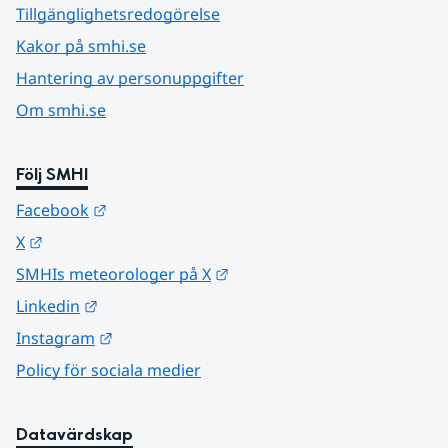
Tillgänglighetsredogörelse
Kakor på smhi.se
Hantering av personuppgifter
Om smhi.se
Följ SMHI
Länk till annan webbplats.
Facebook
Länk till annan webbplats.
X
Länk till annan webbplats.
SMHIs meteorologer på X
Länk till annan webbplats.
Linkedin
Länk till annan webbplats.
Instagram
Policy för sociala medier
Datavärdskap