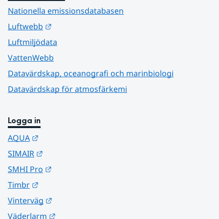
Nationella emissionsdatabasen
Länk till annan webbplats.
Luftwebb
Luftmiljödata
VattenWebb
Datavärdskap, oceanografi och marinbiologi
Datavärdskap för atmosfärkemi
Logga in
Länk till annan webbplats.
AQUA
Länk till annan webbplats.
SIMAIR
Länk till annan webbplats.
SMHI Pro
Länk till annan webbplats.
Timbr
Länk till annan webbplats.
Vinterväg
Länk till annan webbplats.
Väderlarm