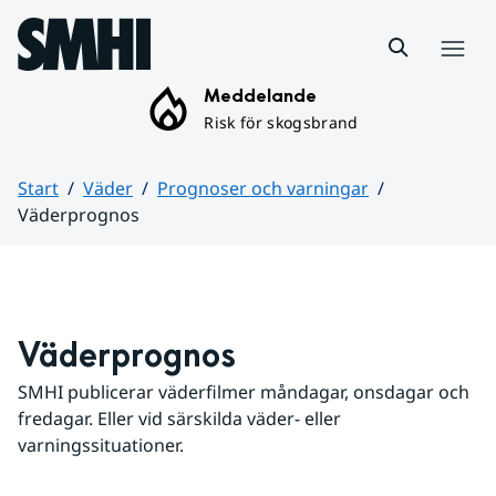
Hoppa till sidans innehåll
Meny
Meddelande
Risk för skogsbrand
Start
Väder
Prognoser och varningar
Väderprognos
Huvudinnehåll
Väderprognos
SMHI publicerar väderfilmer måndagar, onsdagar och 
fredagar. Eller vid särskilda väder- eller 
varningssituationer.