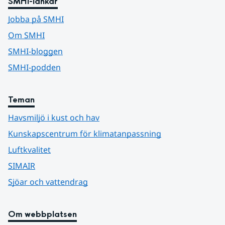
SMHI-länkar
Jobba på SMHI
Om SMHI
SMHI-bloggen
SMHI-podden
Teman
Havsmiljö i kust och hav
Kunskapscentrum för klimatanpassning
Luftkvalitet
SIMAIR
Sjöar och vattendrag
Om webbplatsen