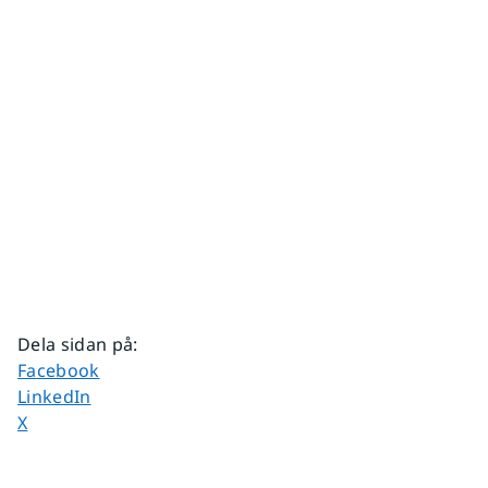
Dela sidan på
:
Dela sidan på
Facebook
Dela sidan på
LinkedIn
Dela sidan på
X