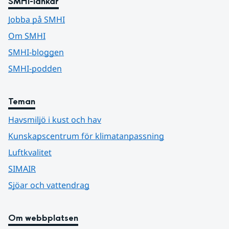
SMHI-länkar
Jobba på SMHI
Om SMHI
SMHI-bloggen
SMHI-podden
Teman
Havsmiljö i kust och hav
Kunskapscentrum för klimatanpassning
Luftkvalitet
SIMAIR
Sjöar och vattendrag
Om webbplatsen