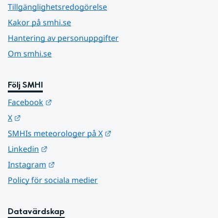
Tillgänglighetsredogörelse
Kakor på smhi.se
Hantering av personuppgifter
Om smhi.se
Följ SMHI
Länk till annan webbplats.
Facebook
Länk till annan webbplats.
X
Länk till annan webbplats.
SMHIs meteorologer på X
Länk till annan webbplats.
Linkedin
Länk till annan webbplats.
Instagram
Policy för sociala medier
Datavärdskap