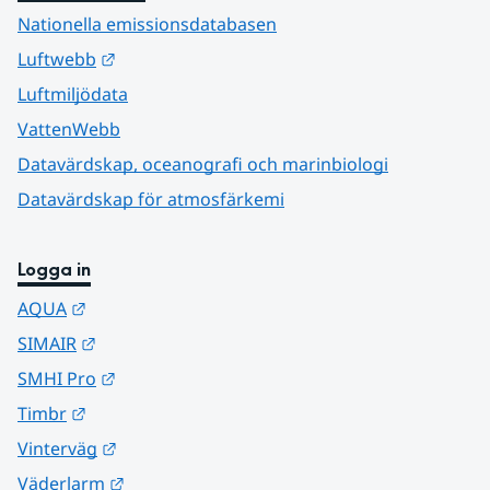
Nationella emissionsdatabasen
Länk till annan webbplats.
Luftwebb
Luftmiljödata
VattenWebb
Datavärdskap, oceanografi och marinbiologi
Datavärdskap för atmosfärkemi
Logga in
Länk till annan webbplats.
AQUA
Länk till annan webbplats.
SIMAIR
Länk till annan webbplats.
SMHI Pro
Länk till annan webbplats.
Timbr
Länk till annan webbplats.
Vinterväg
Länk till annan webbplats.
Väderlarm