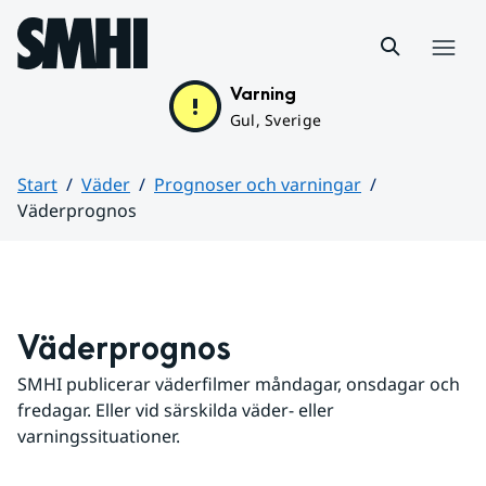
Hoppa till sidans innehåll
Meny
Varning
Gul, Sverige
Start
Väder
Prognoser och varningar
Väderprognos
Huvudinnehåll
Väderprognos
SMHI publicerar väderfilmer måndagar, onsdagar och 
fredagar. Eller vid särskilda väder- eller 
varningssituationer.