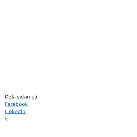
Dela sidan på
:
Dela sidan på
Facebook
Dela sidan på
LinkedIn
Dela sidan på
X