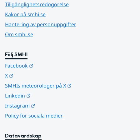
Tillgänglighetsredogörelse
Kakor på smhi.se
Hantering av personuppgifter
Om smhi.se
Följ SMHI
Länk till annan webbplats.
Facebook
Länk till annan webbplats.
X
Länk till annan webbplats.
SMHIs meteorologer på X
Länk till annan webbplats.
Linkedin
Länk till annan webbplats.
Instagram
Policy för sociala medier
Datavärdskap