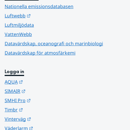
Nationella emissionsdatabasen
Länk till annan webbplats.
Luftwebb
Luftmiljödata
VattenWebb
Datavärdskap, oceanografi och marinbiologi
Datavärdskap för atmosfärkemi
Logga in
Länk till annan webbplats.
AQUA
Länk till annan webbplats.
SIMAIR
Länk till annan webbplats.
SMHI Pro
Länk till annan webbplats.
Timbr
Länk till annan webbplats.
Vinterväg
Länk till annan webbplats.
Väderlarm