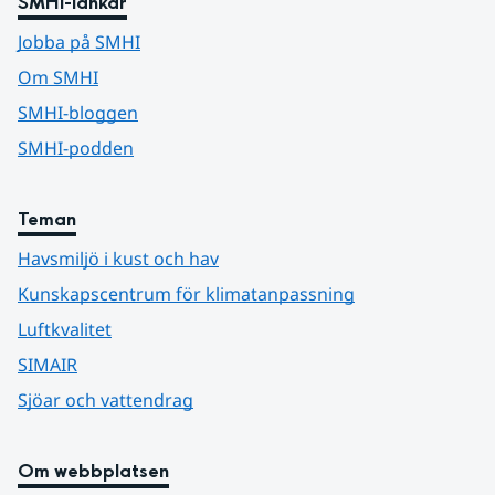
SMHI-länkar
Jobba på SMHI
Om SMHI
SMHI-bloggen
SMHI-podden
Teman
Havsmiljö i kust och hav
Kunskapscentrum för klimatanpassning
Luftkvalitet
SIMAIR
Sjöar och vattendrag
Om webbplatsen