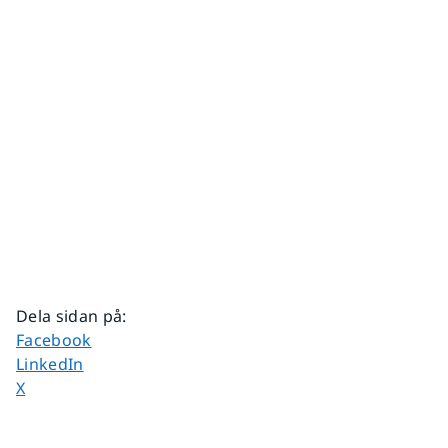
Dela sidan på
:
Dela sidan på
Facebook
Dela sidan på
LinkedIn
Dela sidan på
X