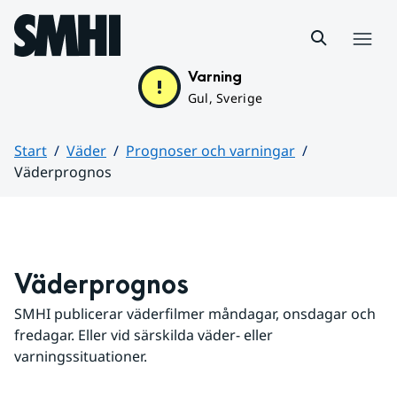
Hoppa till sidans innehåll
Meny
Varning
Gul, Sverige
Start
Väder
Prognoser och varningar
Väderprognos
Huvudinnehåll
Väderprognos
SMHI publicerar väderfilmer måndagar, onsdagar och 
fredagar. Eller vid särskilda väder- eller 
varningssituationer.