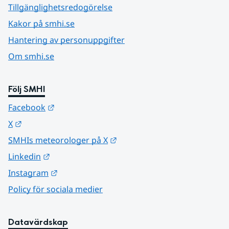
Tillgänglighetsredogörelse
Kakor på smhi.se
Hantering av personuppgifter
Om smhi.se
Följ SMHI
Länk till annan webbplats.
Facebook
Länk till annan webbplats.
X
Länk till annan webbplats.
SMHIs meteorologer på X
Länk till annan webbplats.
Linkedin
Länk till annan webbplats.
Instagram
Policy för sociala medier
Datavärdskap