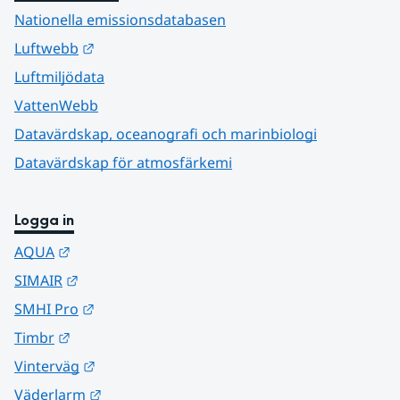
Nationella emissionsdatabasen
Länk till annan webbplats.
Luftwebb
Luftmiljödata
VattenWebb
Datavärdskap, oceanografi och marinbiologi
Datavärdskap för atmosfärkemi
Logga in
Länk till annan webbplats.
AQUA
Länk till annan webbplats.
SIMAIR
Länk till annan webbplats.
SMHI Pro
Länk till annan webbplats.
Timbr
Länk till annan webbplats.
Vinterväg
Länk till annan webbplats.
Väderlarm