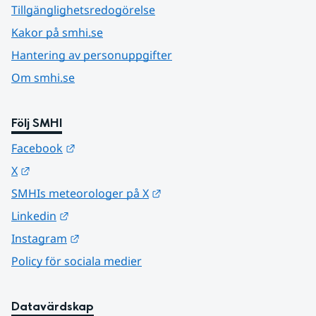
Tillgänglighetsredogörelse
Kakor på smhi.se
Hantering av personuppgifter
Om smhi.se
Följ SMHI
Länk till annan webbplats.
Facebook
Länk till annan webbplats.
X
Länk till annan webbplats.
SMHIs meteorologer på X
Länk till annan webbplats.
Linkedin
Länk till annan webbplats.
Instagram
Policy för sociala medier
Datavärdskap