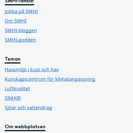
SMHI-länkar
Jobba på SMHI
Om SMHI
SMHI-bloggen
SMHI-podden
Teman
Havsmiljö i kust och hav
Kunskapscentrum för klimatanpassning
Luftkvalitet
SIMAIR
Sjöar och vattendrag
Om webbplatsen