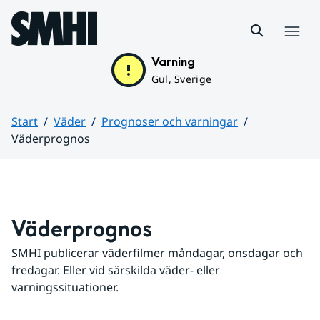
Hoppa till sidans innehåll
Meny
Varning
Gul, Sverige
Start
Väder
Prognoser och varningar
Väderprognos
Huvudinnehåll
Väderprognos
SMHI publicerar väderfilmer måndagar, onsdagar och 
fredagar. Eller vid särskilda väder- eller 
varningssituationer.