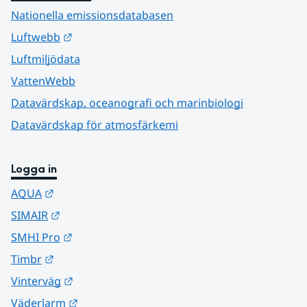
Nationella emissionsdatabasen
Länk till annan webbplats.
Luftwebb
Luftmiljödata
VattenWebb
Datavärdskap, oceanografi och marinbiologi
Datavärdskap för atmosfärkemi
Logga in
Länk till annan webbplats.
AQUA
Länk till annan webbplats.
SIMAIR
Länk till annan webbplats.
SMHI Pro
Länk till annan webbplats.
Timbr
Länk till annan webbplats.
Vinterväg
Länk till annan webbplats.
Väderlarm