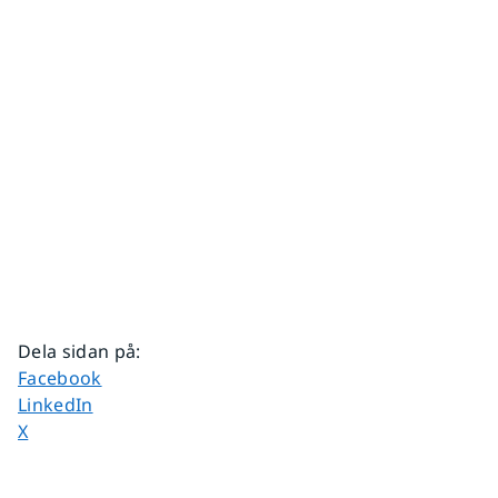
Dela sidan på
:
Dela sidan på
Facebook
Dela sidan på
LinkedIn
Dela sidan på
X