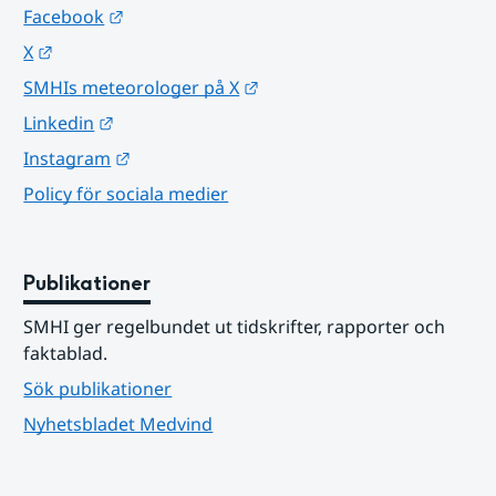
Länk till annan webbplats.
Facebook
Länk till annan webbplats.
X
Länk till annan webbplats.
SMHIs meteorologer på X
Länk till annan webbplats.
Linkedin
Länk till annan webbplats.
Instagram
Policy för sociala medier
Publikationer
SMHI ger regelbundet ut tidskrifter, rapporter och 
faktablad.
Sök publikationer
Nyhetsbladet Medvind