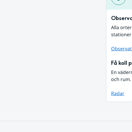
Observa
Alla orte
stationer
Observat
Få koll 
En väder
och rum. 
Radar