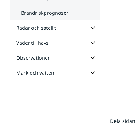
Brandriskprognoser
Radar och satellit
Väder till havs
Undersidor
för
Radar
Observationer
Undersidor
och
för
satellit
Väder
Mark och vatten
Undersidor
till
för
havs
Observationer
Undersidor
för
Mark
och
vatten
Dela sidan