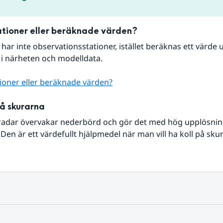
tioner eller beräknade värden?
r har inte observationsstationer, istället beräknas ett värde u
 i närheten och modelldata.
ioner eller beräknade värden?
på skurarna
radar övervakar nederbörd och gör det med hög upplösning 
Den är ett värdefullt hjälpmedel när man vill ha koll på sku