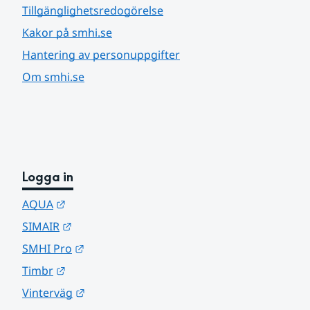
Tillgänglighetsredogörelse
Kakor på smhi.se
Hantering av personuppgifter
Om smhi.se
Logga in
Länk till annan webbplats.
AQUA
Länk till annan webbplats.
SIMAIR
Länk till annan webbplats.
SMHI Pro
Länk till annan webbplats.
Timbr
Länk till annan webbplats.
Vinterväg