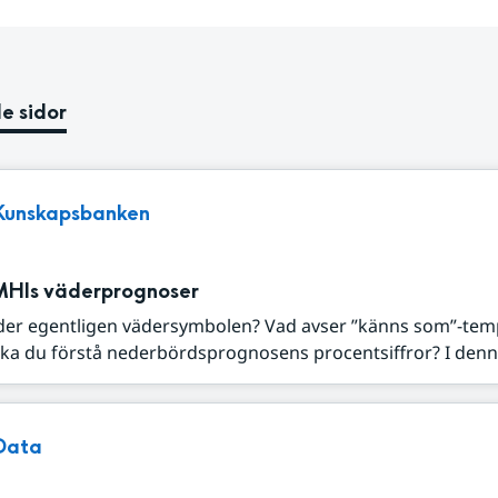
e sidor
Kunskapsbanken
MHIs väderprognoser
der egentligen vädersymbolen? Vad avser ”känns som”-tem
ka du förstå nederbördsprognosens procentsiffror? I denna
Data