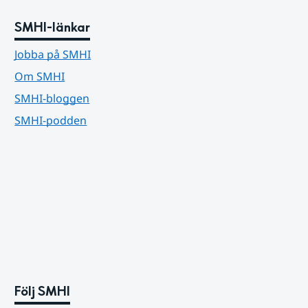
SMHI-länkar
Jobba på SMHI
Om SMHI
SMHI-bloggen
SMHI-podden
Följ SMHI