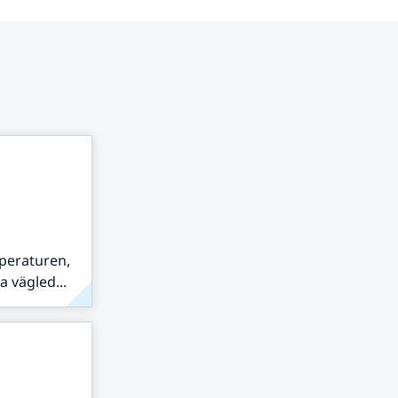
peraturen,
 vägled...