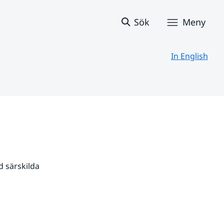
Sök
Meny
In English
 särskilda 