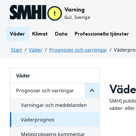
Hoppa till sidans innehåll
Varning
Gul, Sverige
Väder
Klimat
Data
Professionella tjänster
Start
Väder
Prognoser och varningar
Väderpr
varningar
och
Huvudinnehåll
Prognoser
för
Undersidor
Väder
Väde
Prognoser och varningar
SMHI public
Varningar och meddelanden
väder- eller
Väderprognos
Meteorologens kommentar