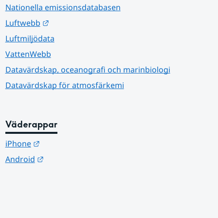
Nationella emissionsdatabasen
Länk till annan webbplats.
Luftwebb
Luftmiljödata
VattenWebb
Datavärdskap, oceanografi och marinbiologi
Datavärdskap för atmosfärkemi
Väderappar
Länk till annan webbplats.
iPhone
Länk till annan webbplats.
Android