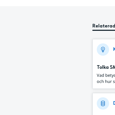
Relaterad
Tolka S
Vad bety
och hur s