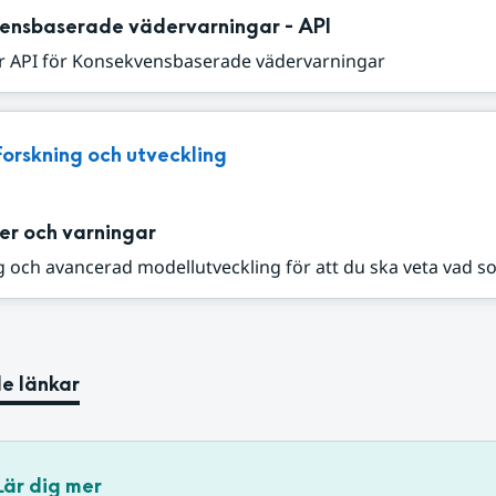
ensbaserade vädervarningar - API
r API för Konsekvensbaserade vädervarningar
Forskning och utveckling
er och varningar
 och avancerad modellutveckling för att du ska veta vad s
e länkar
Lär dig mer