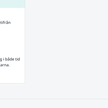
tifrån 
i både tid 
rarna.