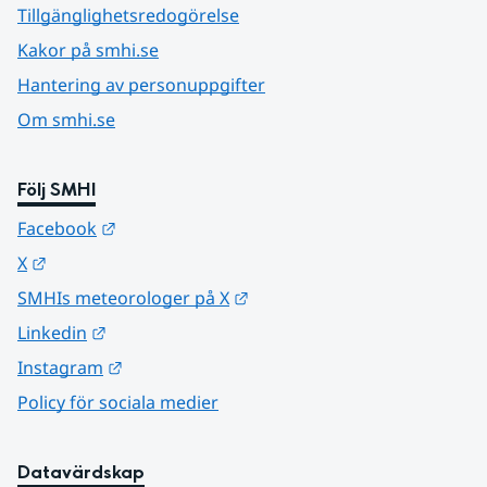
Tillgänglighetsredogörelse
Kakor på smhi.se
Hantering av personuppgifter
Om smhi.se
Följ SMHI
Länk till annan webbplats.
Facebook
Länk till annan webbplats.
X
Länk till annan webbplats.
SMHIs meteorologer på X
Länk till annan webbplats.
Linkedin
Länk till annan webbplats.
Instagram
Policy för sociala medier
Datavärdskap