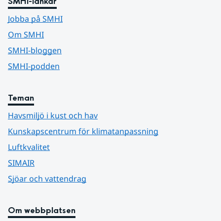
SMHI-länkar
Jobba på SMHI
Om SMHI
SMHI-bloggen
SMHI-podden
Teman
Havsmiljö i kust och hav
Kunskapscentrum för klimatanpassning
Luftkvalitet
SIMAIR
Sjöar och vattendrag
Om webbplatsen