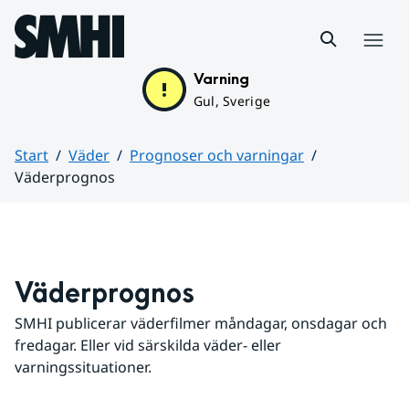
Hoppa till sidans innehåll
Meny
Varning
Gul, Sverige
Start
Väder
Prognoser och varningar
Väderprognos
Huvudinnehåll
Väderprognos
SMHI publicerar väderfilmer måndagar, onsdagar och 
fredagar. Eller vid särskilda väder- eller 
varningssituationer.