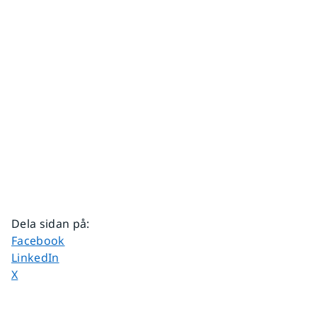
Dela sidan på
:
Dela sidan på
Facebook
Dela sidan på
LinkedIn
Dela sidan på
X