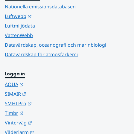
Nationella emissionsdatabasen
Länk till annan webbplats.
Luftwebb
Luftmiljödata
VattenWebb
Datavärdskap, oceanografi och marinbiologi
Datavärdskap för atmosfärkemi
Logga in
Länk till annan webbplats.
AQUA
Länk till annan webbplats.
SIMAIR
Länk till annan webbplats.
SMHI Pro
Länk till annan webbplats.
Timbr
Länk till annan webbplats.
Vinterväg
Länk till annan webbplats.
Väderlarm