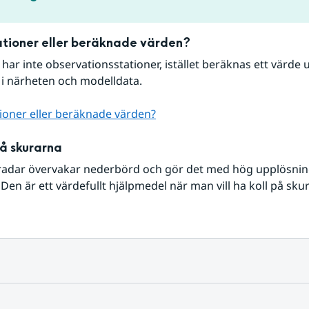
tioner eller beräknade värden?
r har inte observationsstationer, istället beräknas ett värde u
 i närheten och modelldata.
ioner eller beräknade värden?
på skurarna
radar övervakar nederbörd och gör det med hög upplösning 
Den är ett värdefullt hjälpmedel när man vill ha koll på sku