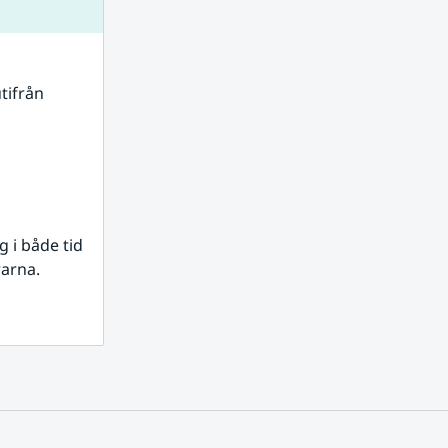
tifrån 
i både tid 
rarna.