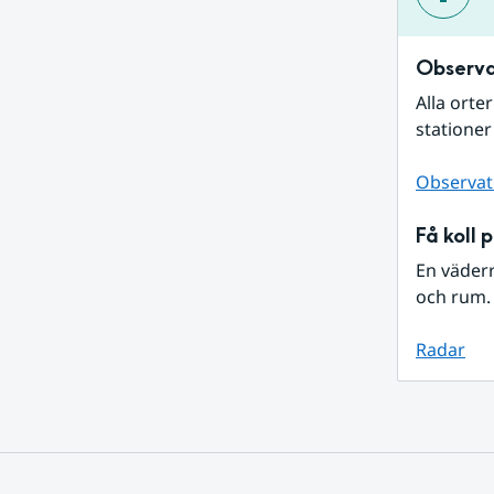
Observa
Alla orte
stationer
Observat
Få koll 
En väder
och rum. 
Radar