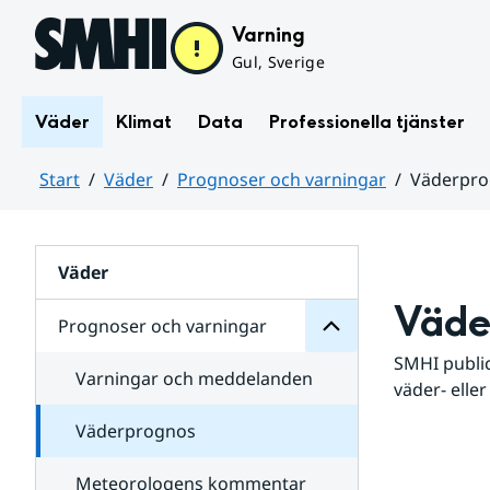
Hoppa till sidans innehåll
Varning
Gul, Sverige
Väder
Klimat
Data
Professionella tjänster
Start
Väder
Prognoser och varningar
Väderpr
varningar
och
Huvudinnehåll
Prognoser
för
Undersidor
Väder
Väde
Prognoser och varningar
SMHI public
Varningar och meddelanden
väder- eller
Väderprognos
Meteorologens kommentar