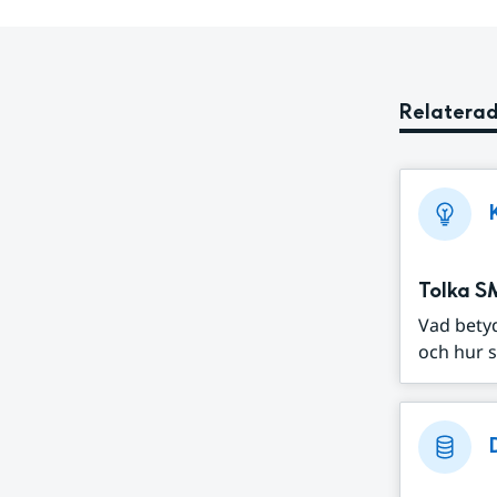
Relaterad
Tolka S
Vad bety
och hur s