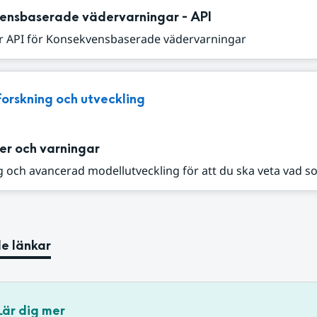
ensbaserade vädervarningar - API
r API för Konsekvensbaserade vädervarningar
Forskning och utveckling
er och varningar
 och avancerad modellutveckling för att du ska veta vad s
e länkar
Lär dig mer