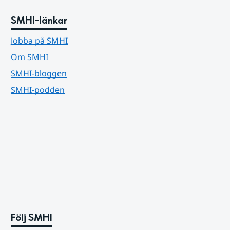
SMHI-länkar
Jobba på SMHI
Om SMHI
SMHI-bloggen
SMHI-podden
Följ SMHI