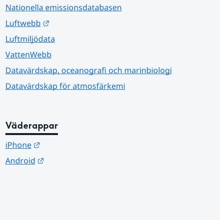
Nationella emissionsdatabasen
Länk till annan webbplats.
Luftwebb
Luftmiljödata
VattenWebb
Datavärdskap, oceanografi och marinbiologi
Datavärdskap för atmosfärkemi
Väderappar
Länk till annan webbplats.
iPhone
Länk till annan webbplats.
Android