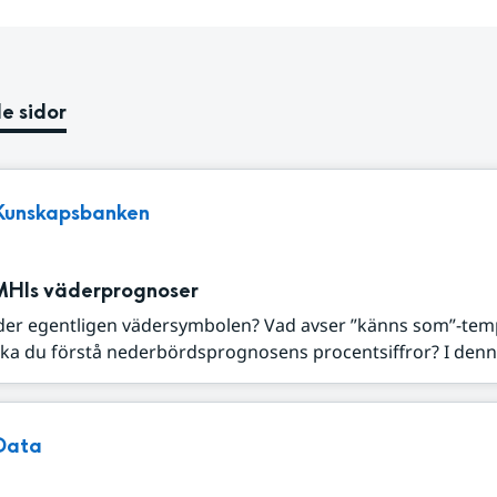
e sidor
Kunskapsbanken
MHIs väderprognoser
der egentligen vädersymbolen? Vad avser ”känns som”-tem
ka du förstå nederbördsprognosens procentsiffror? I denna
Data