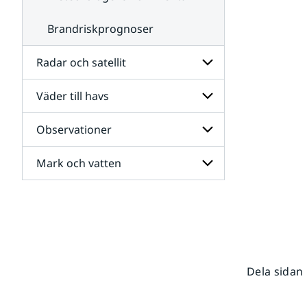
Brandriskprognoser
Radar och satellit
Väder till havs
Undersidor
för
Radar
Observationer
Undersidor
och
för
satellit
Väder
Mark och vatten
Undersidor
till
för
havs
Observationer
Undersidor
för
Mark
och
vatten
Dela sidan