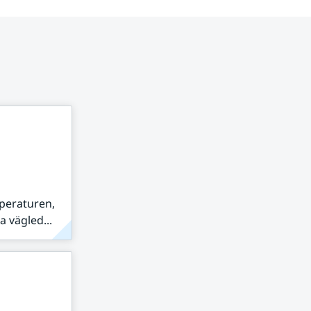
peraturen,
 vägled...