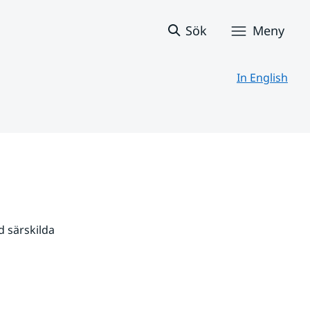
Sök
Meny
In English
 särskilda 