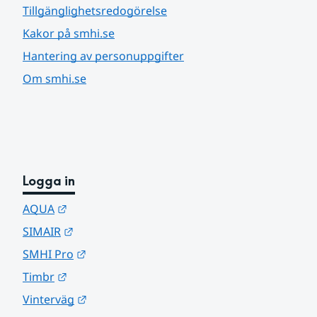
Tillgänglighetsredogörelse
Kakor på smhi.se
Hantering av personuppgifter
Om smhi.se
Logga in
Länk till annan webbplats.
AQUA
Länk till annan webbplats.
SIMAIR
Länk till annan webbplats.
SMHI Pro
Länk till annan webbplats.
Timbr
Länk till annan webbplats.
Vinterväg