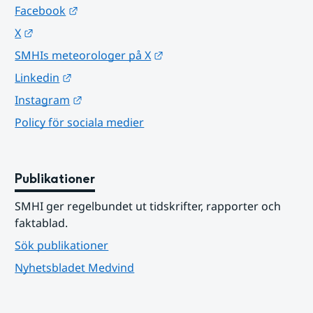
Länk till annan webbplats.
Facebook
Länk till annan webbplats.
X
Länk till annan webbplats.
SMHIs meteorologer på X
Länk till annan webbplats.
Linkedin
Länk till annan webbplats.
Instagram
Policy för sociala medier
Publikationer
SMHI ger regelbundet ut tidskrifter, rapporter och 
faktablad.
Sök publikationer
Nyhetsbladet Medvind