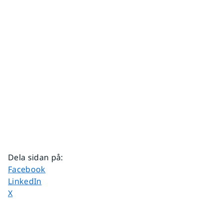
Dela sidan på
:
Dela sidan på
Facebook
Dela sidan på
LinkedIn
Dela sidan på
X