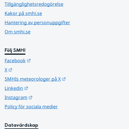
Tillgänglighetsredogörelse
Kakor på smhi.se
Hantering av personuppgifter
Om smhi.se
Följ SMHI
Länk till annan webbplats.
Facebook
Länk till annan webbplats.
X
Länk till annan webbplats.
SMHIs meteorologer på X
Länk till annan webbplats.
Linkedin
Länk till annan webbplats.
Instagram
Policy för sociala medier
Datavärdskap