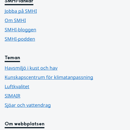
SMHI-länkar
Jobba på SMHI
Om SMHI
SMHI-bloggen
SMHI-podden
Teman
Havsmiljö i kust och hav
Kunskapscentrum för klimatanpassning
Luftkvalitet
SIMAIR
Sjöar och vattendrag
Om webbplatsen