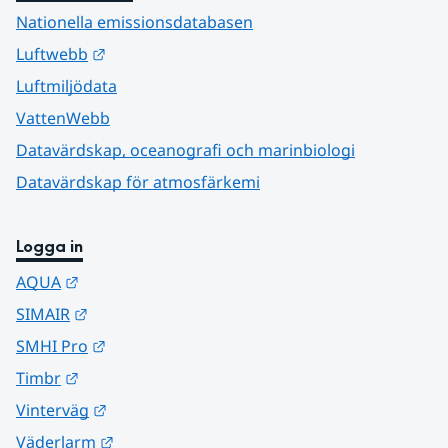
Nationella emissionsdatabasen
Länk till annan webbplats.
Luftwebb
Luftmiljödata
VattenWebb
Datavärdskap, oceanografi och marinbiologi
Datavärdskap för atmosfärkemi
Logga in
Länk till annan webbplats.
AQUA
Länk till annan webbplats.
SIMAIR
Länk till annan webbplats.
SMHI Pro
Länk till annan webbplats.
Timbr
Länk till annan webbplats.
Vinterväg
Länk till annan webbplats.
Väderlarm