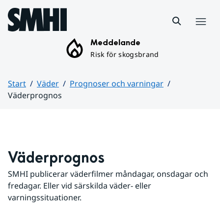
Hoppa till sidans innehåll
Meny
Meddelande
Risk för skogsbrand
Start
Väder
Prognoser och varningar
Väderprognos
Huvudinnehåll
Väderprognos
SMHI publicerar väderfilmer måndagar, onsdagar och 
fredagar. Eller vid särskilda väder- eller 
varningssituationer.