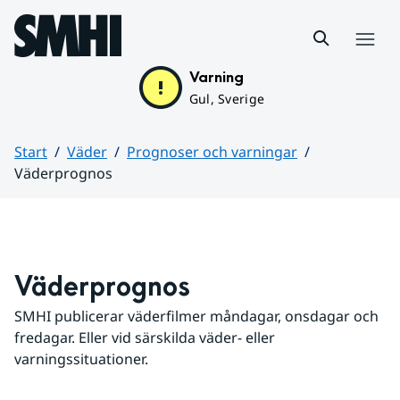
Hoppa till sidans innehåll
Meny
Varning
Gul, Sverige
Start
Väder
Prognoser och varningar
Väderprognos
Huvudinnehåll
Väderprognos
SMHI publicerar väderfilmer måndagar, onsdagar och 
fredagar. Eller vid särskilda väder- eller 
varningssituationer.