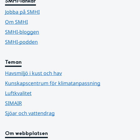
SMHI-länkar
Jobba på SMHI
Om SMHI
SMHI-bloggen
SMHI-podden
Teman
Havsmiljö i kust och hav
Kunskapscentrum för klimatanpassning
Luftkvalitet
SIMAIR
Sjöar och vattendrag
Om webbplatsen