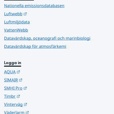
Nationella emissionsdatabasen
Länk till annan webbplats.
Luftwebb
Luftmiljödata
VattenWebb
Datavärdskap, oceanografi och marinbiologi
Datavärdskap för atmosfärkemi
Logga in
Länk till annan webbplats.
AQUA
Länk till annan webbplats.
SIMAIR
Länk till annan webbplats.
SMHI Pro
Länk till annan webbplats.
Timbr
Länk till annan webbplats.
Vinterväg
Länk till annan webbplats.
Väderlarm