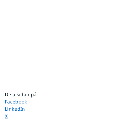
Dela sidan på
:
Dela sidan på
Facebook
Dela sidan på
LinkedIn
Dela sidan på
X