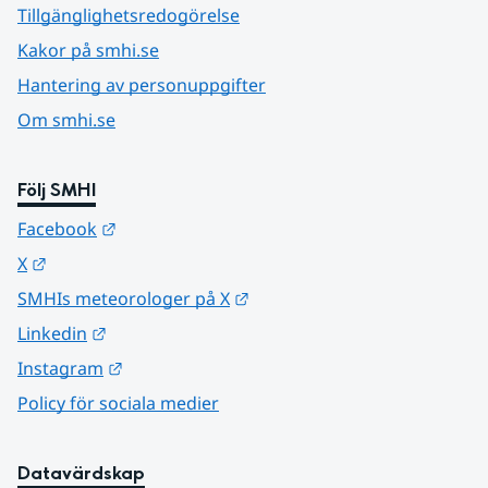
Tillgänglighetsredogörelse
Kakor på smhi.se
Hantering av personuppgifter
Om smhi.se
Följ SMHI
Länk till annan webbplats.
Facebook
Länk till annan webbplats.
X
Länk till annan webbplats.
SMHIs meteorologer på X
Länk till annan webbplats.
Linkedin
Länk till annan webbplats.
Instagram
Policy för sociala medier
Datavärdskap