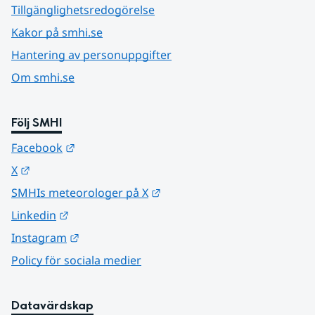
Tillgänglighetsredogörelse
Kakor på smhi.se
Hantering av personuppgifter
Om smhi.se
Följ SMHI
Länk till annan webbplats.
Facebook
Länk till annan webbplats.
X
Länk till annan webbplats.
SMHIs meteorologer på X
Länk till annan webbplats.
Linkedin
Länk till annan webbplats.
Instagram
Policy för sociala medier
Datavärdskap