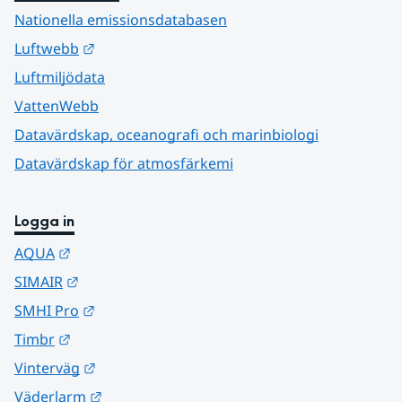
Nationella emissionsdatabasen
Länk till annan webbplats.
Luftwebb
Luftmiljödata
VattenWebb
Datavärdskap, oceanografi och marinbiologi
Datavärdskap för atmosfärkemi
Logga in
Länk till annan webbplats.
AQUA
Länk till annan webbplats.
SIMAIR
Länk till annan webbplats.
SMHI Pro
Länk till annan webbplats.
Timbr
Länk till annan webbplats.
Vinterväg
Länk till annan webbplats.
Väderlarm