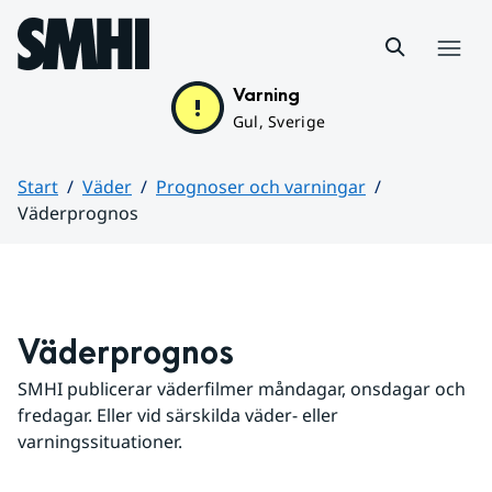
Hoppa till sidans innehåll
Meny
Varning
Gul, Sverige
Start
Väder
Prognoser och varningar
Väderprognos
Huvudinnehåll
Väderprognos
SMHI publicerar väderfilmer måndagar, onsdagar och 
fredagar. Eller vid särskilda väder- eller 
varningssituationer.