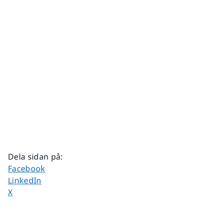
Dela sidan på
:
Dela sidan på
Facebook
Dela sidan på
LinkedIn
Dela sidan på
X