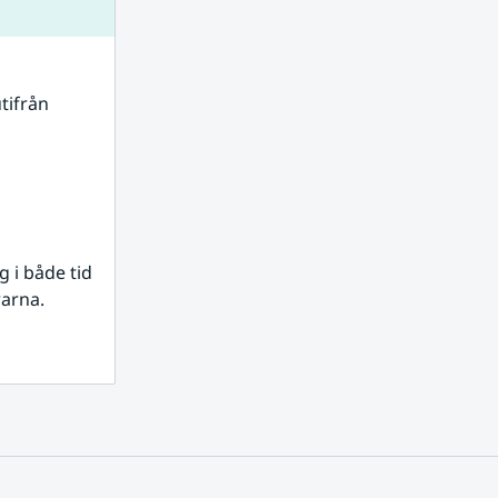
tifrån 
i både tid 
rarna.