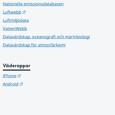
Nationella emissionsdatabasen
Länk till annan webbplats.
Luftwebb
Luftmiljödata
VattenWebb
Datavärdskap, oceanografi och marinbiologi
Datavärdskap för atmosfärkemi
Väderappar
Länk till annan webbplats.
iPhone
Länk till annan webbplats.
Android