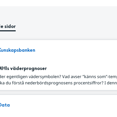
e sidor
Kunskapsbanken
MHIs väderprognoser
der egentligen vädersymbolen? Vad avser ”känns som”-tem
ka du förstå nederbördsprognosens procentsiffror? I denna
Data