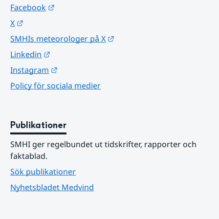
Länk till annan webbplats.
Facebook
Länk till annan webbplats.
X
Länk till annan webbplats.
SMHIs meteorologer på X
Länk till annan webbplats.
Linkedin
Länk till annan webbplats.
Instagram
Policy för sociala medier
Publikationer
SMHI ger regelbundet ut tidskrifter, rapporter och 
faktablad.
Sök publikationer
Nyhetsbladet Medvind