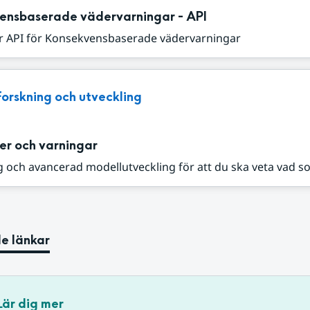
ensbaserade vädervarningar - API
r API för Konsekvensbaserade vädervarningar
Forskning och utveckling
er och varningar
 och avancerad modellutveckling för att du ska veta vad s
e länkar
Lär dig mer