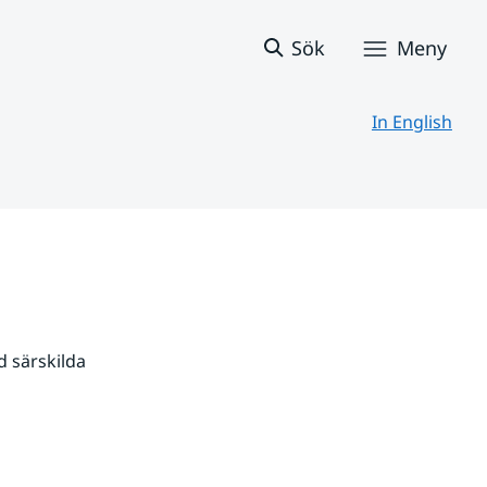
Sök
Meny
In English
 särskilda 