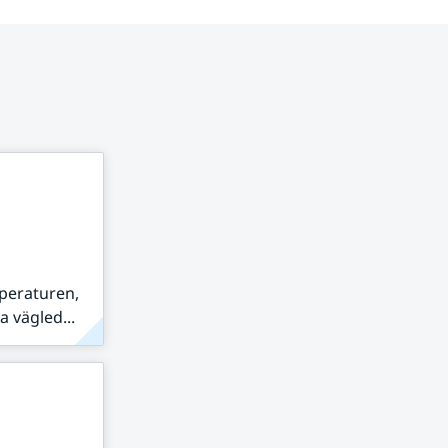
peraturen,
 vägled...