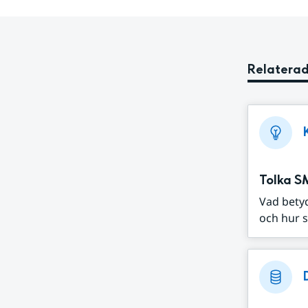
Relaterad
Tolka S
Vad bety
och hur s