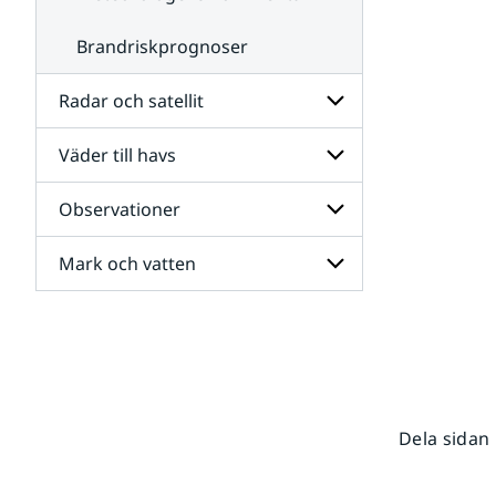
Brandriskprognoser
Radar och satellit
Väder till havs
Undersidor
för
Radar
Observationer
Undersidor
och
för
satellit
Väder
Mark och vatten
Undersidor
till
för
havs
Observationer
Undersidor
för
Mark
och
vatten
Dela sidan