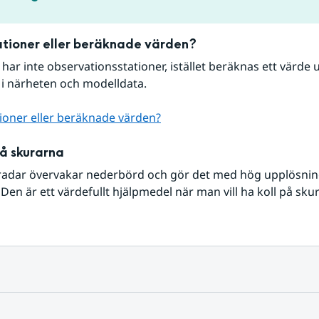
tioner eller beräknade värden?
r har inte observationsstationer, istället beräknas ett värde u
 i närheten och modelldata.
ioner eller beräknade värden?
på skurarna
radar övervakar nederbörd och gör det med hög upplösning 
Den är ett värdefullt hjälpmedel när man vill ha koll på sku