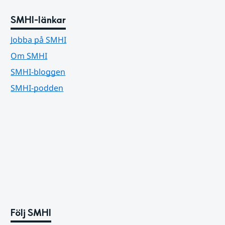
SMHI-länkar
Jobba på SMHI
Om SMHI
SMHI-bloggen
SMHI-podden
Följ SMHI