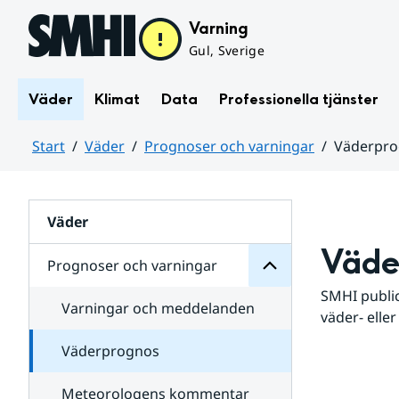
Hoppa till sidans innehåll
Varning
Gul, Sverige
Väder
Klimat
Data
Professionella tjänster
Start
Väder
Prognoser och varningar
Väderpr
varningar
och
Huvudinnehåll
Prognoser
för
Undersidor
Väder
Väde
Prognoser och varningar
SMHI public
Varningar och meddelanden
väder- eller
Väderprognos
Meteorologens kommentar