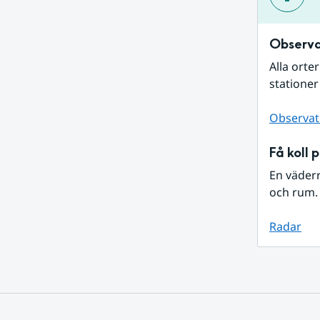
Observa
Alla orte
stationer
Observat
Få koll 
En väder
och rum. 
Radar