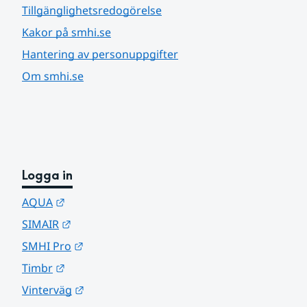
Tillgänglighetsredogörelse
Kakor på smhi.se
Hantering av personuppgifter
Om smhi.se
Logga in
Länk till annan webbplats.
AQUA
Länk till annan webbplats.
SIMAIR
Länk till annan webbplats.
SMHI Pro
Länk till annan webbplats.
Timbr
Länk till annan webbplats.
Vinterväg