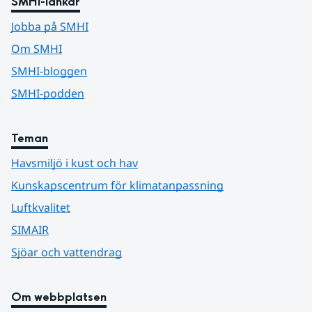
SMHI-länkar
Jobba på SMHI
Om SMHI
SMHI-bloggen
SMHI-podden
Teman
Havsmiljö i kust och hav
Kunskapscentrum för klimatanpassning
Luftkvalitet
SIMAIR
Sjöar och vattendrag
Om webbplatsen