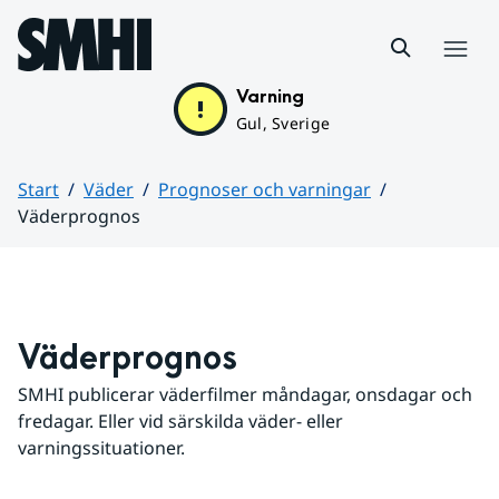
Hoppa till sidans innehåll
Meny
Varning
Gul, Sverige
Start
Väder
Prognoser och varningar
Väderprognos
Huvudinnehåll
Väderprognos
SMHI publicerar väderfilmer måndagar, onsdagar och 
fredagar. Eller vid särskilda väder- eller 
varningssituationer.