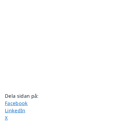
Dela sidan på
:
Dela sidan på
Facebook
Dela sidan på
LinkedIn
Dela sidan på
X