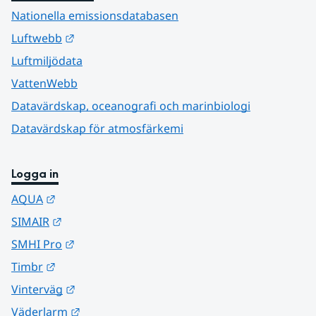
Nationella emissionsdatabasen
Länk till annan webbplats.
Luftwebb
Luftmiljödata
VattenWebb
Datavärdskap, oceanografi och marinbiologi
Datavärdskap för atmosfärkemi
Logga in
Länk till annan webbplats.
AQUA
Länk till annan webbplats.
SIMAIR
Länk till annan webbplats.
SMHI Pro
Länk till annan webbplats.
Timbr
Länk till annan webbplats.
Vinterväg
Länk till annan webbplats.
Väderlarm