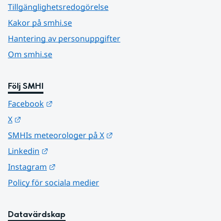
Tillgänglighetsredogörelse
Kakor på smhi.se
Hantering av personuppgifter
Om smhi.se
Följ SMHI
Länk till annan webbplats.
Facebook
Länk till annan webbplats.
X
Länk till annan webbplats.
SMHIs meteorologer på X
Länk till annan webbplats.
Linkedin
Länk till annan webbplats.
Instagram
Policy för sociala medier
Datavärdskap