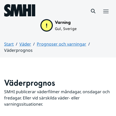
Hoppa till sidans innehåll
Meny
Varning
Gul, Sverige
Start
Väder
Prognoser och varningar
Väderprognos
Huvudinnehåll
Väderprognos
SMHI publicerar väderfilmer måndagar, onsdagar och 
fredagar. Eller vid särskilda väder- eller 
varningssituationer.