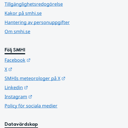
Tillgänglighetsredogörelse
Kakor på smhi.se
Hantering av personuppgifter
Om smhi.se
Följ SMHI
Länk till annan webbplats.
Facebook
Länk till annan webbplats.
X
Länk till annan webbplats.
SMHIs meteorologer på X
Länk till annan webbplats.
Linkedin
Länk till annan webbplats.
Instagram
Policy för sociala medier
Datavärdskap