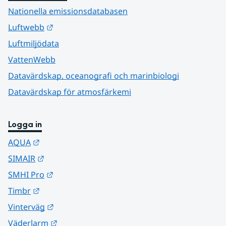
Nationella emissionsdatabasen
Länk till annan webbplats.
Luftwebb
Luftmiljödata
VattenWebb
Datavärdskap, oceanografi och marinbiologi
Datavärdskap för atmosfärkemi
Logga in
Länk till annan webbplats.
AQUA
Länk till annan webbplats.
SIMAIR
Länk till annan webbplats.
SMHI Pro
Länk till annan webbplats.
Timbr
Länk till annan webbplats.
Vinterväg
Länk till annan webbplats.
Väderlarm