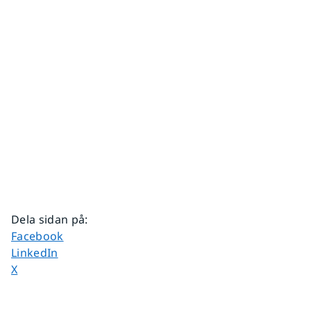
Dela sidan på
:
Dela sidan på
Facebook
Dela sidan på
LinkedIn
Dela sidan på
X