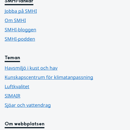
SMHI-länkar
Jobba på SMHI
Om SMHI
SMHI-bloggen
SMHI-podden
Teman
Havsmiljö i kust och hav
Kunskapscentrum för klimatanpassning
Luftkvalitet
SIMAIR
Sjöar och vattendrag
Om webbplatsen