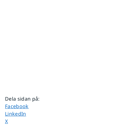
Dela sidan på
:
Dela sidan på
Facebook
Dela sidan på
LinkedIn
Dela sidan på
X