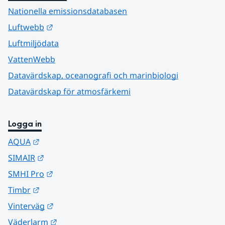
Nationella emissionsdatabasen
Länk till annan webbplats.
Luftwebb
Luftmiljödata
VattenWebb
Datavärdskap, oceanografi och marinbiologi
Datavärdskap för atmosfärkemi
Logga in
Länk till annan webbplats.
AQUA
Länk till annan webbplats.
SIMAIR
Länk till annan webbplats.
SMHI Pro
Länk till annan webbplats.
Timbr
Länk till annan webbplats.
Vinterväg
Länk till annan webbplats.
Väderlarm