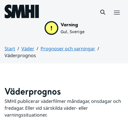
Hoppa till sidans innehåll
Meny
Varning
Gul, Sverige
Start
Väder
Prognoser och varningar
Väderprognos
Huvudinnehåll
Väderprognos
SMHI publicerar väderfilmer måndagar, onsdagar och 
fredagar. Eller vid särskilda väder- eller 
varningssituationer.