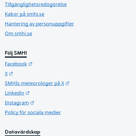
Tillgänglighetsredogörelse
Kakor på smhi.se
Hantering av personuppgifter
Om smhi.se
Följ SMHI
Länk till annan webbplats.
Facebook
Länk till annan webbplats.
X
Länk till annan webbplats.
SMHIs meteorologer på X
Länk till annan webbplats.
Linkedin
Länk till annan webbplats.
Instagram
Policy för sociala medier
Datavärdskap