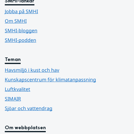
SMHI-länkar
Jobba på SMHI
Om SMHI
SMHI-bloggen
SMHI-podden
Teman
Havsmiljö i kust och hav
Kunskapscentrum för klimatanpassning
Luftkvalitet
SIMAIR
Sjöar och vattendrag
Om webbplatsen