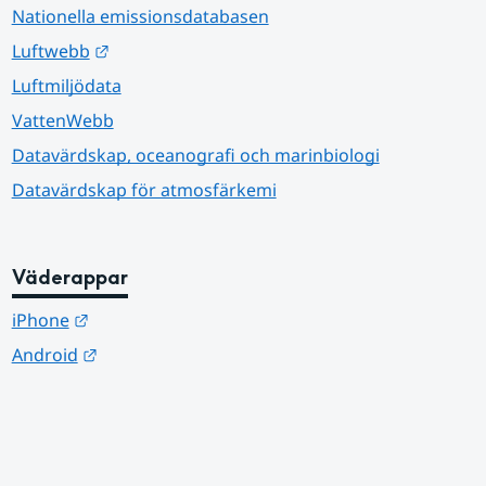
Nationella emissionsdatabasen
Länk till annan webbplats.
Luftwebb
Luftmiljödata
VattenWebb
Datavärdskap, oceanografi och marinbiologi
Datavärdskap för atmosfärkemi
Väderappar
Länk till annan webbplats.
iPhone
Länk till annan webbplats.
Android