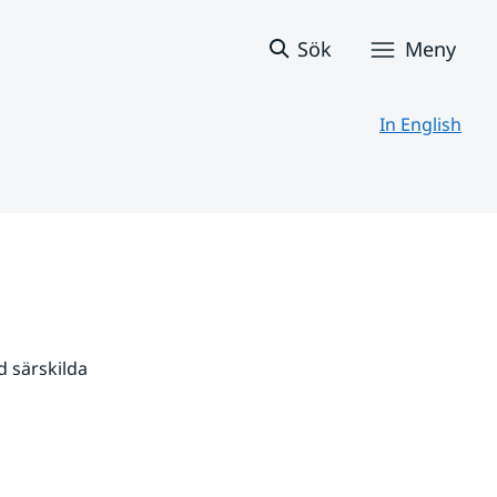
Sök
Meny
In English
 särskilda 