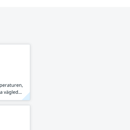
peraturen,
 vägled...