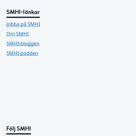
SMHI-länkar
Jobba på SMHI
Om SMHI
SMHI-bloggen
SMHI-podden
Följ SMHI