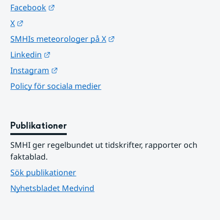
Länk till annan webbplats.
Facebook
Länk till annan webbplats.
X
Länk till annan webbplats.
SMHIs meteorologer på X
Länk till annan webbplats.
Linkedin
Länk till annan webbplats.
Instagram
Policy för sociala medier
Publikationer
SMHI ger regelbundet ut tidskrifter, rapporter och 
faktablad.
Sök publikationer
Nyhetsbladet Medvind