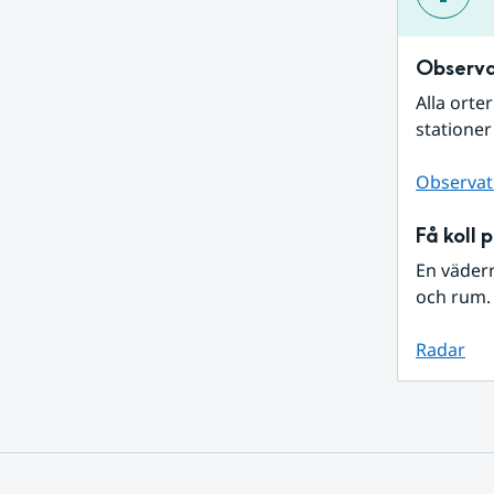
Observa
Alla orte
stationer
Observat
Få koll 
En väder
och rum. 
Radar