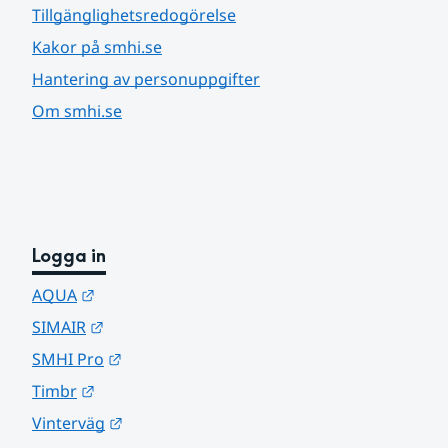
Tillgänglighetsredogörelse
Kakor på smhi.se
Hantering av personuppgifter
Om smhi.se
Logga in
Länk till annan webbplats.
AQUA
Länk till annan webbplats.
SIMAIR
Länk till annan webbplats.
SMHI Pro
Länk till annan webbplats.
Timbr
Länk till annan webbplats.
Vinterväg