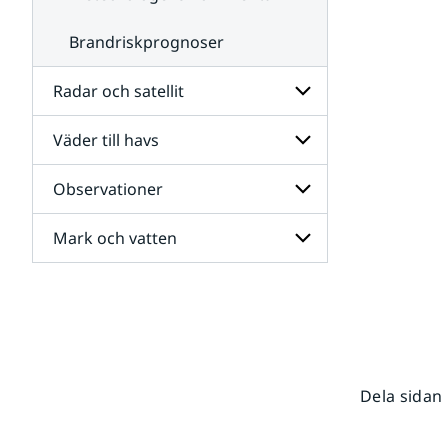
Brandriskprognoser
Radar och satellit
Väder till havs
Undersidor
för
Radar
Observationer
Undersidor
och
för
satellit
Väder
Mark och vatten
Undersidor
till
för
havs
Observationer
Undersidor
för
Mark
och
vatten
Dela sidan