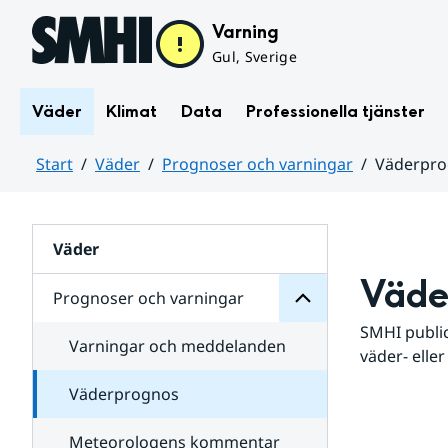
Hoppa till sidans innehåll
Varning
Gul, Sverige
Väder
Klimat
Data
Professionella tjänster
Start
Väder
Prognoser och varningar
Väderpr
varningar
och
Huvudinnehåll
Prognoser
för
Undersidor
Väder
Väde
Prognoser och varningar
SMHI public
Varningar och meddelanden
väder- eller
Väderprognos
Meteorologens kommentar