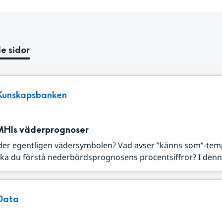
e sidor
Kunskapsbanken
MHIs väderprognoser
der egentligen vädersymbolen? Vad avser ”känns som”-tem
ka du förstå nederbördsprognosens procentsiffror? I denna
Data