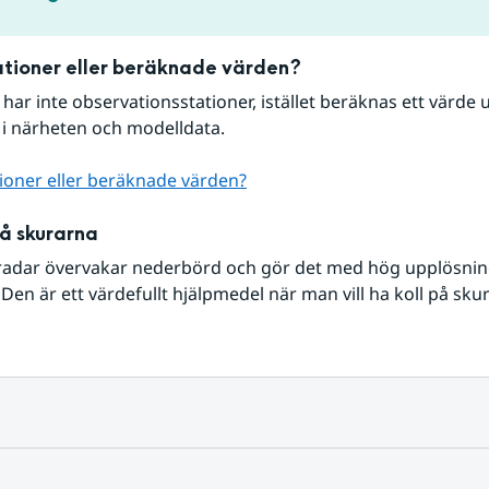
tioner eller beräknade värden?
r har inte observationsstationer, istället beräknas ett värde u
 i närheten och modelldata.
ioner eller beräknade värden?
på skurarna
radar övervakar nederbörd och gör det med hög upplösning 
Den är ett värdefullt hjälpmedel när man vill ha koll på sku