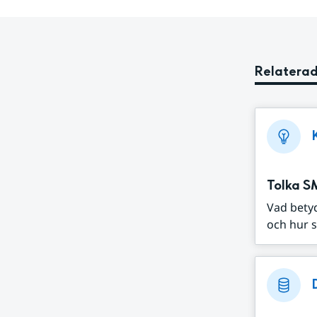
Relaterad
Tolka S
Vad bety
och hur s