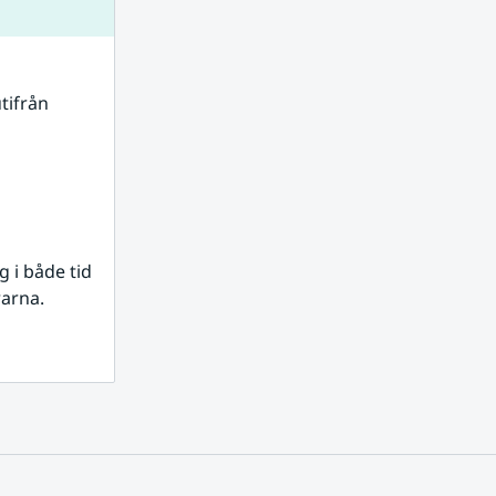
tifrån 
i både tid 
rarna.