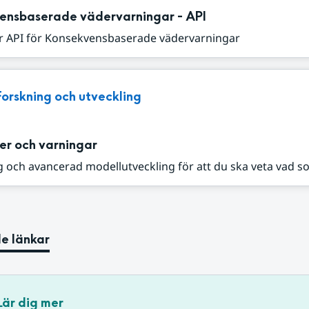
ensbaserade vädervarningar - API
r API för Konsekvensbaserade vädervarningar
Forskning och utveckling
er och varningar
 och avancerad modellutveckling för att du ska veta vad s
e länkar
Lär dig mer