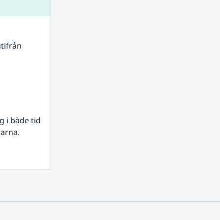
tifrån 
i både tid 
rarna.