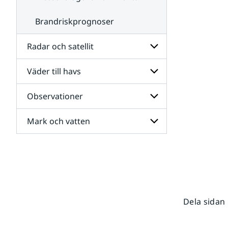
Brandriskprognoser
Radar och satellit
Väder till havs
Undersidor
för
Radar
Observationer
Undersidor
och
för
satellit
Väder
Mark och vatten
Undersidor
till
för
havs
Observationer
Undersidor
för
Mark
och
vatten
Dela sidan