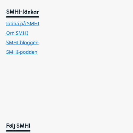
SMHI-länkar
Jobba på SMHI
Om SMHI
SMHI-bloggen
SMHI-podden
Följ SMHI