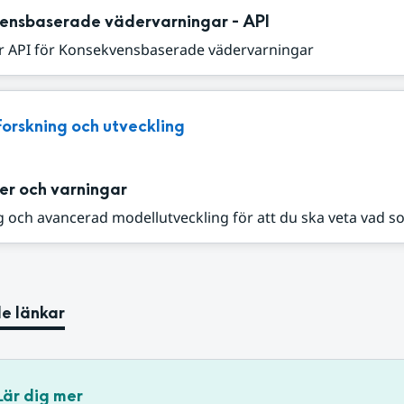
ensbaserade vädervarningar - API
r API för Konsekvensbaserade vädervarningar
Forskning och utveckling
er och varningar
 och avancerad modellutveckling för att du ska veta vad s
e länkar
Lär dig mer