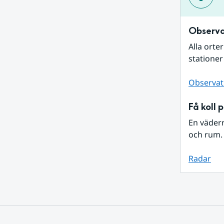
Observa
Alla orte
stationer
Observat
Få koll 
En väder
och rum. 
Radar