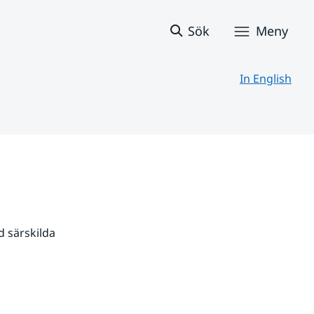
Sök
Meny
In English
 särskilda 