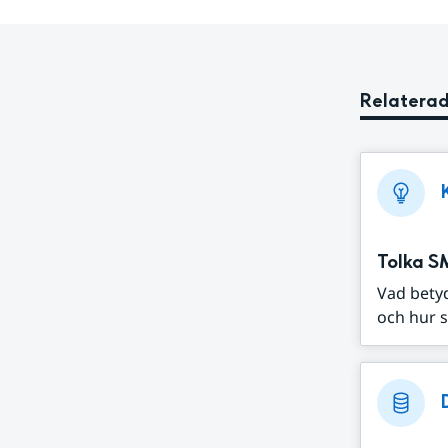
Relaterad
Tolka S
Vad bety
och hur s