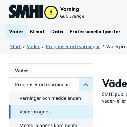
Hoppa till sidans innehåll
Varning
Gul, Sverige
Väder
Klimat
Data
Professionella tjänster
Start
Väder
Prognoser och varningar
Väderpr
varningar
och
Huvudinnehåll
Prognoser
för
Undersidor
Väder
Väde
Prognoser och varningar
SMHI public
Varningar och meddelanden
väder- eller
Väderprognos
Meteorologens kommentar