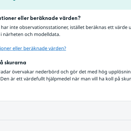
tioner eller beräknade värden?
r har inte observationsstationer, istället beräknas ett värde u
 i närheten och modelldata.
ioner eller beräknade värden?
på skurarna
radar övervakar nederbörd och gör det med hög upplösning 
Den är ett värdefullt hjälpmedel när man vill ha koll på sku