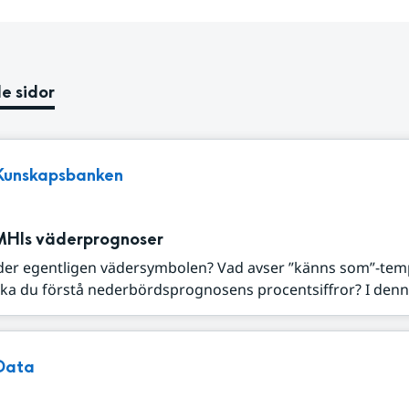
e sidor
Kunskapsbanken
MHIs väderprognoser
der egentligen vädersymbolen? Vad avser ”känns som”-tem
ka du förstå nederbördsprognosens procentsiffror? I denna
Data