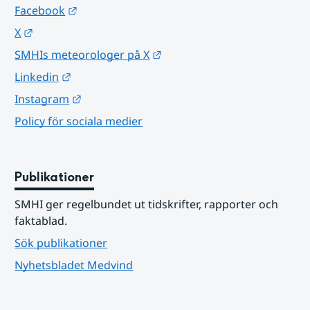
Länk till annan webbplats.
Facebook
Länk till annan webbplats.
X
Länk till annan webbplats.
SMHIs meteorologer på X
Länk till annan webbplats.
Linkedin
Länk till annan webbplats.
Instagram
Policy för sociala medier
Publikationer
SMHI ger regelbundet ut tidskrifter, rapporter och 
faktablad.
Sök publikationer
Nyhetsbladet Medvind