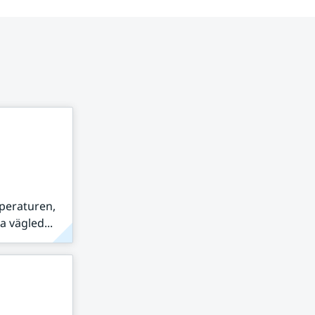
peraturen,
 vägled...