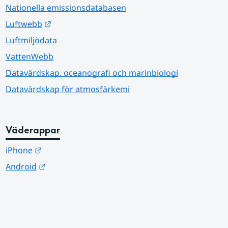
Nationella emissionsdatabasen
Länk till annan webbplats.
Luftwebb
Luftmiljödata
VattenWebb
Datavärdskap, oceanografi och marinbiologi
Datavärdskap för atmosfärkemi
Väderappar
Länk till annan webbplats.
iPhone
Länk till annan webbplats.
Android