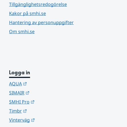
Tillgänglighetsredogörelse
Kakor på smhi.se
Hantering av personuppgifter
Om smhi.se
Logga in
Länk till annan webbplats.
AQUA
Länk till annan webbplats.
SIMAIR
Länk till annan webbplats.
SMHI Pro
Länk till annan webbplats.
Timbr
Länk till annan webbplats.
Vinterväg