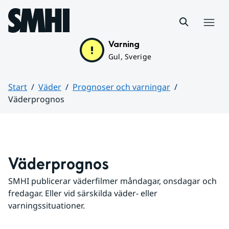
Hoppa till sidans innehåll
Meny
Varning
Gul, Sverige
Start
Väder
Prognoser och varningar
Väderprognos
Huvudinnehåll
Väderprognos
SMHI publicerar väderfilmer måndagar, onsdagar och 
fredagar. Eller vid särskilda väder- eller 
varningssituationer.