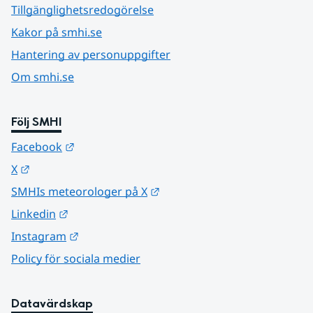
Tillgänglighetsredogörelse
Kakor på smhi.se
Hantering av personuppgifter
Om smhi.se
Följ SMHI
Länk till annan webbplats.
Facebook
Länk till annan webbplats.
X
Länk till annan webbplats.
SMHIs meteorologer på X
Länk till annan webbplats.
Linkedin
Länk till annan webbplats.
Instagram
Policy för sociala medier
Datavärdskap