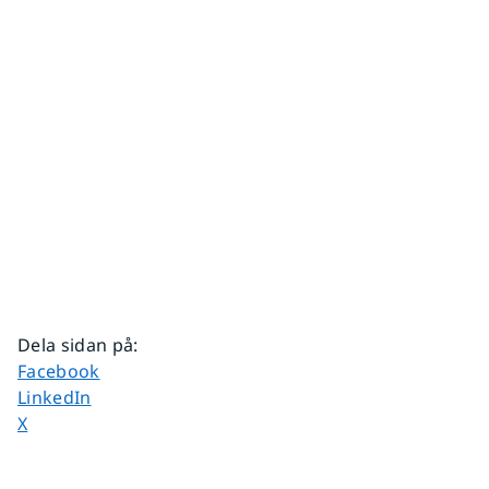
Dela sidan på
:
Dela sidan på
Facebook
Dela sidan på
LinkedIn
Dela sidan på
X