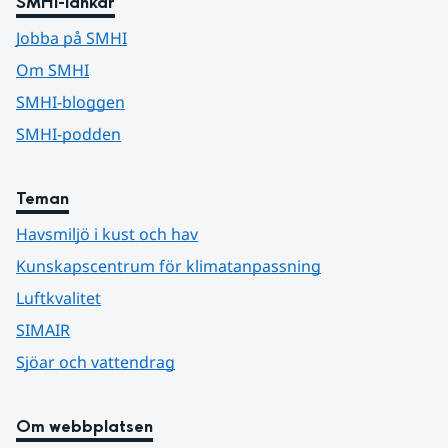
SMHI-länkar
Jobba på SMHI
Om SMHI
SMHI-bloggen
SMHI-podden
Teman
Havsmiljö i kust och hav
Kunskapscentrum för klimatanpassning
Luftkvalitet
SIMAIR
Sjöar och vattendrag
Om webbplatsen