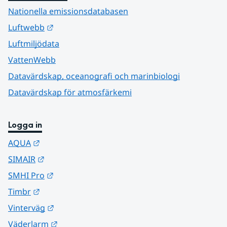
Nationella emissionsdatabasen
Länk till annan webbplats.
Luftwebb
Luftmiljödata
VattenWebb
Datavärdskap, oceanografi och marinbiologi
Datavärdskap för atmosfärkemi
Logga in
Länk till annan webbplats.
AQUA
Länk till annan webbplats.
SIMAIR
Länk till annan webbplats.
SMHI Pro
Länk till annan webbplats.
Timbr
Länk till annan webbplats.
Vinterväg
Länk till annan webbplats.
Väderlarm