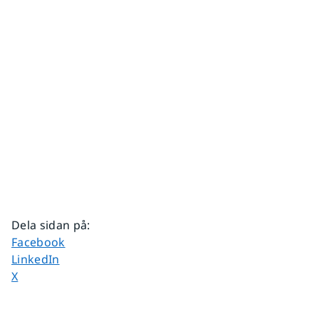
Dela sidan på
:
Dela sidan på
Facebook
Dela sidan på
LinkedIn
Dela sidan på
X