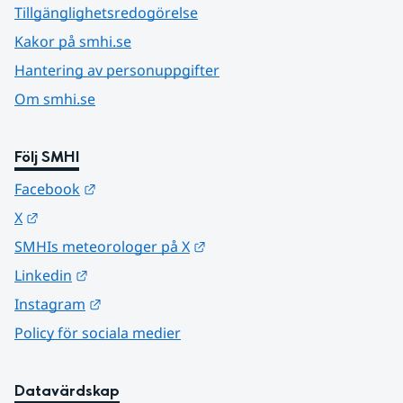
Tillgänglighetsredogörelse
Kakor på smhi.se
Hantering av personuppgifter
Om smhi.se
Följ SMHI
Länk till annan webbplats.
Facebook
Länk till annan webbplats.
X
Länk till annan webbplats.
SMHIs meteorologer på X
Länk till annan webbplats.
Linkedin
Länk till annan webbplats.
Instagram
Policy för sociala medier
Datavärdskap