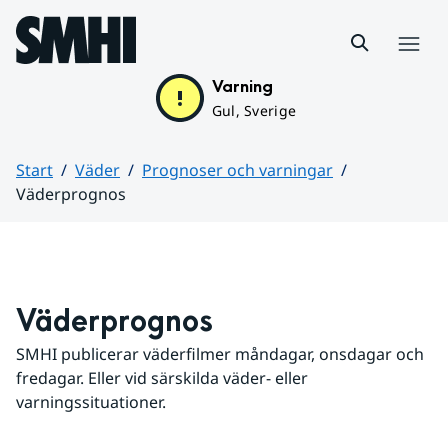
Hoppa till sidans innehåll
Meny
Varning
Gul, Sverige
Start
Väder
Prognoser och varningar
Väderprognos
Huvudinnehåll
Väderprognos
SMHI publicerar väderfilmer måndagar, onsdagar och 
fredagar. Eller vid särskilda väder- eller 
varningssituationer.