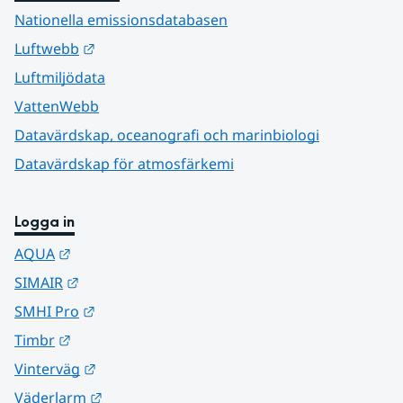
Nationella emissionsdatabasen
Länk till annan webbplats.
Luftwebb
Luftmiljödata
VattenWebb
Datavärdskap, oceanografi och marinbiologi
Datavärdskap för atmosfärkemi
Logga in
Länk till annan webbplats.
AQUA
Länk till annan webbplats.
SIMAIR
Länk till annan webbplats.
SMHI Pro
Länk till annan webbplats.
Timbr
Länk till annan webbplats.
Vinterväg
Länk till annan webbplats.
Väderlarm