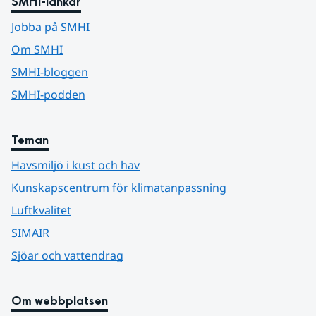
SMHI-länkar
Jobba på SMHI
Om SMHI
SMHI-bloggen
SMHI-podden
Teman
Havsmiljö i kust och hav
Kunskapscentrum för klimatanpassning
Luftkvalitet
SIMAIR
Sjöar och vattendrag
Om webbplatsen