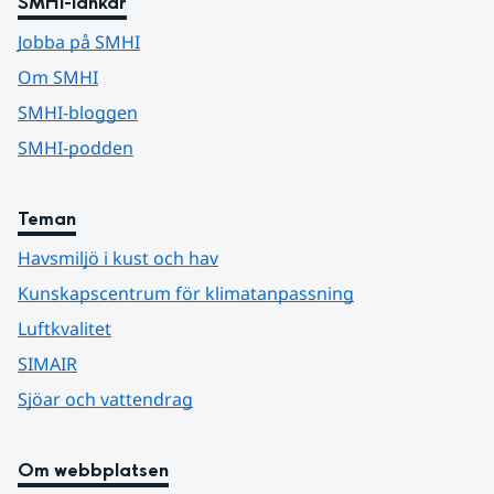
SMHI-länkar
Jobba på SMHI
Om SMHI
SMHI-bloggen
SMHI-podden
Teman
Havsmiljö i kust och hav
Kunskapscentrum för klimatanpassning
Luftkvalitet
SIMAIR
Sjöar och vattendrag
Om webbplatsen