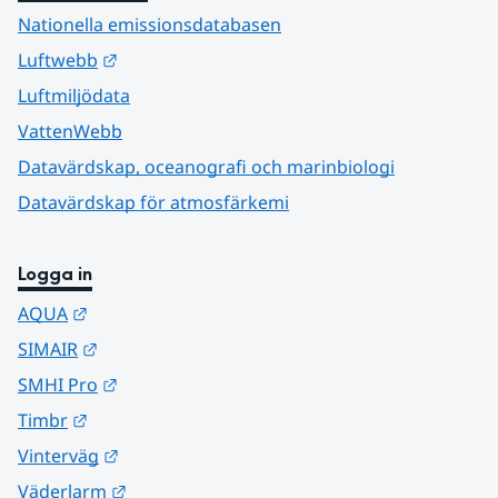
Nationella emissionsdatabasen
Länk till annan webbplats.
Luftwebb
Luftmiljödata
VattenWebb
Datavärdskap, oceanografi och marinbiologi
Datavärdskap för atmosfärkemi
Logga in
Länk till annan webbplats.
AQUA
Länk till annan webbplats.
SIMAIR
Länk till annan webbplats.
SMHI Pro
Länk till annan webbplats.
Timbr
Länk till annan webbplats.
Vinterväg
Länk till annan webbplats.
Väderlarm