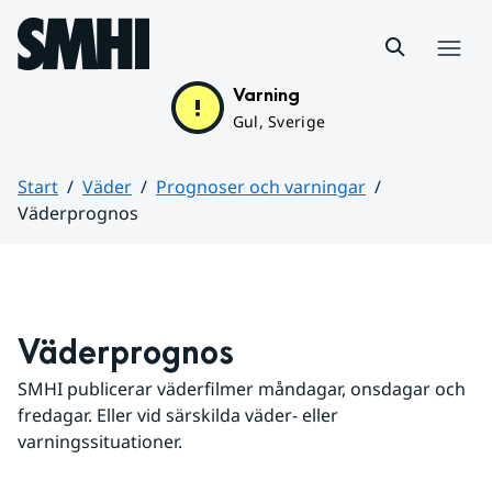
Hoppa till sidans innehåll
Meny
Varning
Gul, Sverige
Start
Väder
Prognoser och varningar
Väderprognos
Huvudinnehåll
Väderprognos
SMHI publicerar väderfilmer måndagar, onsdagar och 
fredagar. Eller vid särskilda väder- eller 
varningssituationer.