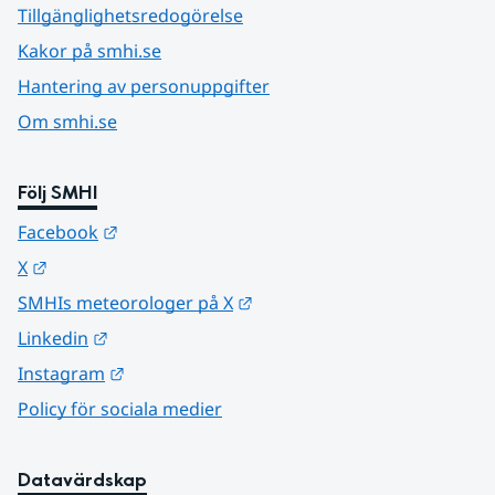
Tillgänglighetsredogörelse
Kakor på smhi.se
Hantering av personuppgifter
Om smhi.se
Följ SMHI
Länk till annan webbplats.
Facebook
Länk till annan webbplats.
X
Länk till annan webbplats.
SMHIs meteorologer på X
Länk till annan webbplats.
Linkedin
Länk till annan webbplats.
Instagram
Policy för sociala medier
Datavärdskap