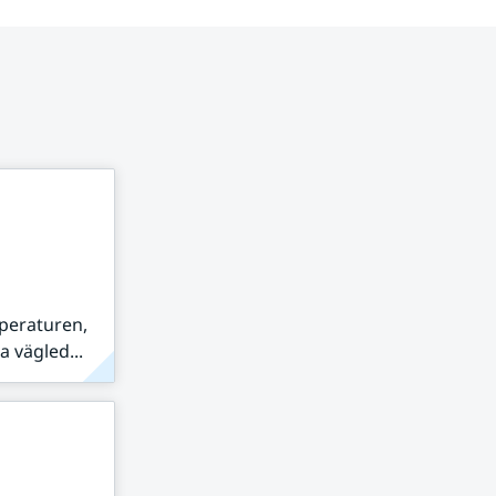
peraturen,
 vägled...