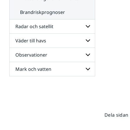
Brandriskprognoser
Radar och satellit
Väder till havs
Undersidor
för
Radar
Observationer
Undersidor
och
för
satellit
Väder
Mark och vatten
Undersidor
till
för
havs
Observationer
Undersidor
för
Mark
och
vatten
Dela sidan