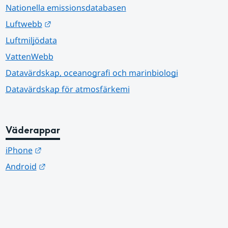
Nationella emissionsdatabasen
Länk till annan webbplats.
Luftwebb
Luftmiljödata
VattenWebb
Datavärdskap, oceanografi och marinbiologi
Datavärdskap för atmosfärkemi
Väderappar
Länk till annan webbplats.
iPhone
Länk till annan webbplats.
Android