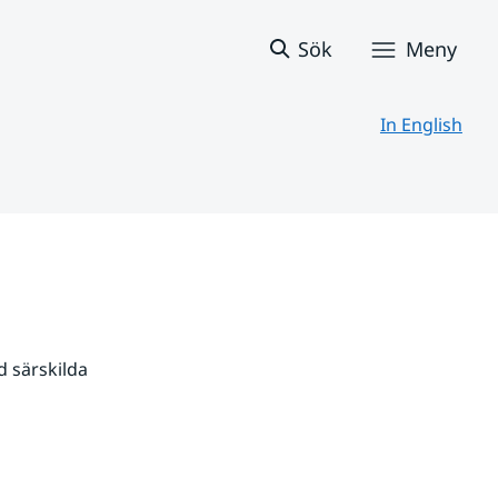
Sök
Meny
In English
 särskilda 