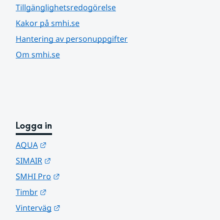
Tillgänglighetsredogörelse
Kakor på smhi.se
Hantering av personuppgifter
Om smhi.se
Logga in
Länk till annan webbplats.
AQUA
Länk till annan webbplats.
SIMAIR
Länk till annan webbplats.
SMHI Pro
Länk till annan webbplats.
Timbr
Länk till annan webbplats.
Vinterväg