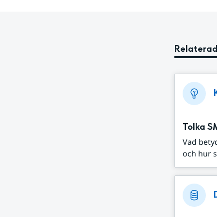
Relaterad
Tolka S
Vad bety
och hur s