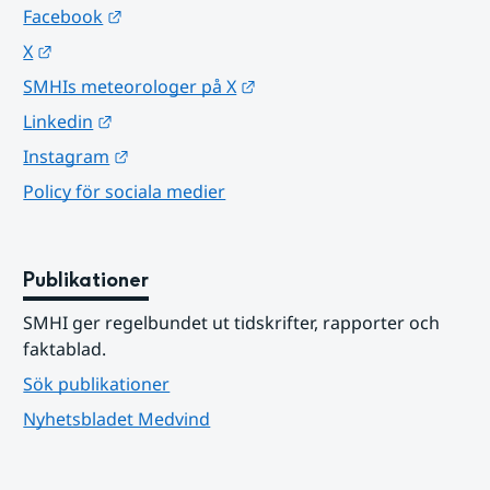
Länk till annan webbplats.
Facebook
Länk till annan webbplats.
X
Länk till annan webbplats.
SMHIs meteorologer på X
Länk till annan webbplats.
Linkedin
Länk till annan webbplats.
Instagram
Policy för sociala medier
Publikationer
SMHI ger regelbundet ut tidskrifter, rapporter och 
faktablad.
Sök publikationer
Nyhetsbladet Medvind