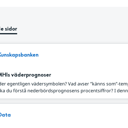
e sidor
Kunskapsbanken
MHIs väderprognoser
der egentligen vädersymbolen? Vad avser ”känns som”-tem
ka du förstå nederbördsprognosens procentsiffror? I denna
Data