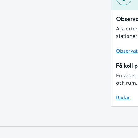
Observa
Alla orte
stationer
Observat
Få koll 
En väder
och rum. 
Radar