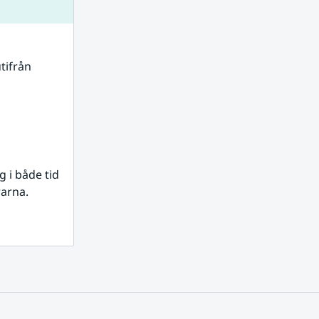
tifrån 
i både tid 
rarna.