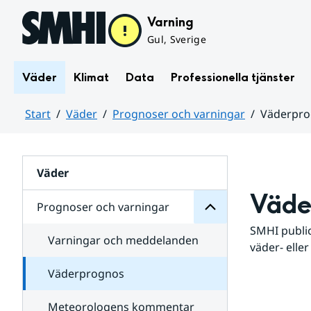
Hoppa till sidans innehåll
Varning
Gul, Sverige
Väder
Klimat
Data
Professionella tjänster
Start
Väder
Prognoser och varningar
Väderpr
varningar
och
Huvudinnehåll
Prognoser
för
Undersidor
Väder
Väde
Prognoser och varningar
SMHI public
Varningar och meddelanden
väder- eller
Väderprognos
Meteorologens kommentar