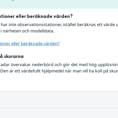
tioner eller beräknade värden?
r har inte observationsstationer, istället beräknas ett värde u
 i närheten och modelldata.
ioner eller beräknade värden?
på skurarna
radar övervakar nederbörd och gör det med hög upplösning 
Den är ett värdefullt hjälpmedel när man vill ha koll på sku