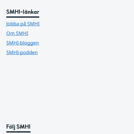
SMHI-länkar
Jobba på SMHI
Om SMHI
SMHI-bloggen
SMHI-podden
Följ SMHI