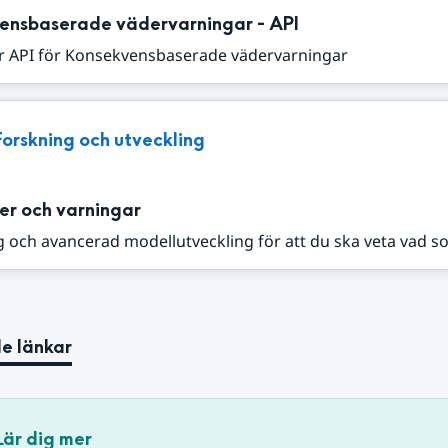
ensbaserade vädervarningar - API
r API för Konsekvensbaserade vädervarningar
Forskning och utveckling
er och varningar
 och avancerad modellutveckling för att du ska veta vad s
e länkar
Lär dig mer