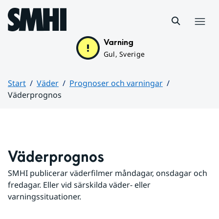
Hoppa till sidans innehåll
Meny
Varning
Gul, Sverige
Start
Väder
Prognoser och varningar
Väderprognos
Huvudinnehåll
Väderprognos
SMHI publicerar väderfilmer måndagar, onsdagar och 
fredagar. Eller vid särskilda väder- eller 
varningssituationer.