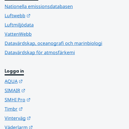
Nationella emissionsdatabasen
Länk till annan webbplats.
Luftwebb
Luftmiljödata
VattenWebb
Datavärdskap, oceanografi och marinbiologi
Datavärdskap för atmosfärkemi
Logga in
Länk till annan webbplats.
AQUA
Länk till annan webbplats.
SIMAIR
Länk till annan webbplats.
SMHI Pro
Länk till annan webbplats.
Timbr
Länk till annan webbplats.
Vinterväg
Länk till annan webbplats.
Väderlarm