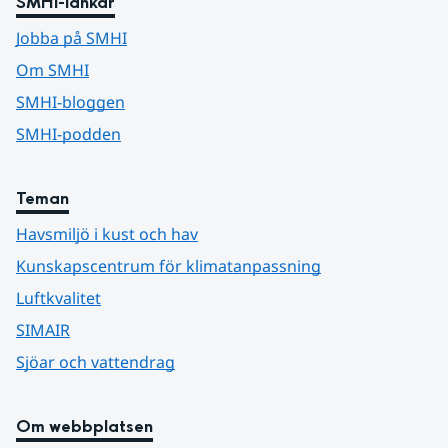
SMHI-länkar
Jobba på SMHI
Om SMHI
SMHI-bloggen
SMHI-podden
Teman
Havsmiljö i kust och hav
Kunskapscentrum för klimatanpassning
Luftkvalitet
SIMAIR
Sjöar och vattendrag
Om webbplatsen