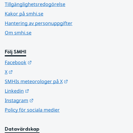
Tillgänglighetsredogörelse
Kakor på smhi.se
Hantering av personuppgifter
Om smhi.se
Följ SMHI
Länk till annan webbplats.
Facebook
Länk till annan webbplats.
X
Länk till annan webbplats.
SMHIs meteorologer på X
Länk till annan webbplats.
Linkedin
Länk till annan webbplats.
Instagram
Policy för sociala medier
Datavärdskap