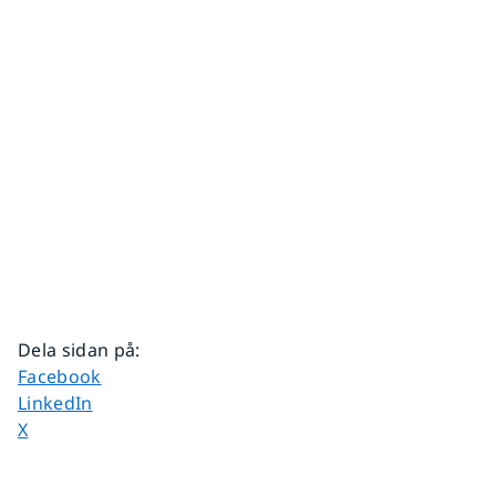
Dela sidan på
:
Dela sidan på
Facebook
Dela sidan på
LinkedIn
Dela sidan på
X