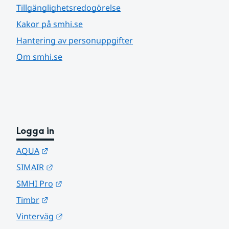
Tillgänglighetsredogörelse
Kakor på smhi.se
Hantering av personuppgifter
Om smhi.se
Logga in
Länk till annan webbplats.
AQUA
Länk till annan webbplats.
SIMAIR
Länk till annan webbplats.
SMHI Pro
Länk till annan webbplats.
Timbr
Länk till annan webbplats.
Vinterväg