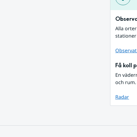
Observa
Alla orte
stationer
Observat
Få koll 
En väder
och rum. 
Radar