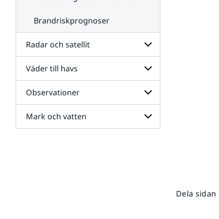
Brandriskprognoser
Radar och satellit
Väder till havs
Undersidor
för
Radar
Observationer
Undersidor
och
för
satellit
Väder
Mark och vatten
Undersidor
till
för
havs
Observationer
Undersidor
för
Mark
och
vatten
Dela sidan