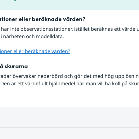
tioner eller beräknade värden?
r har inte observationsstationer, istället beräknas ett värde u
 i närheten och modelldata.
ioner eller beräknade värden?
på skurarna
radar övervakar nederbörd och gör det med hög upplösning 
Den är ett värdefullt hjälpmedel när man vill ha koll på sku