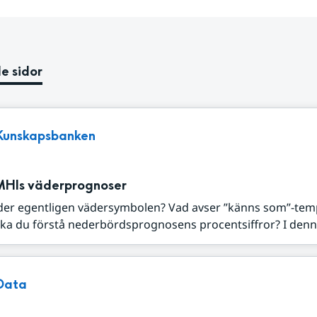
e sidor
Kunskapsbanken
MHIs väderprognoser
der egentligen vädersymbolen? Vad avser ”känns som”-tem
ka du förstå nederbördsprognosens procentsiffror? I denna
Data