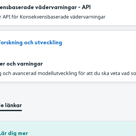
ensbaserade vädervarningar - API
r API för Konsekvensbaserade vädervarningar
Forskning och utveckling
er och varningar
 och avancerad modellutveckling för att du ska veta vad s
e länkar
Lär dig mer