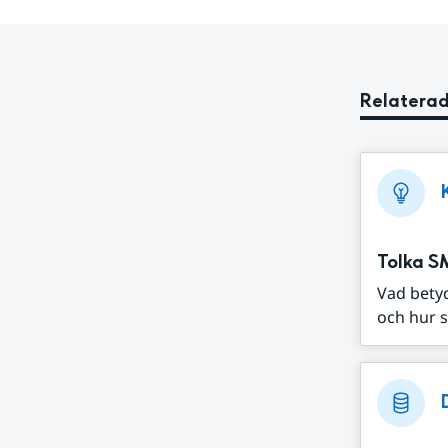
Relaterad
Tolka S
Vad bety
och hur s