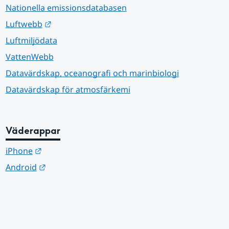
Nationella emissionsdatabasen
Länk till annan webbplats.
Luftwebb
Luftmiljödata
VattenWebb
Datavärdskap, oceanografi och marinbiologi
Datavärdskap för atmosfärkemi
Väderappar
Länk till annan webbplats.
iPhone
Länk till annan webbplats.
Android