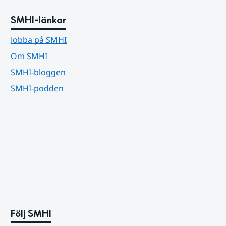
SMHI-länkar
Jobba på SMHI
Om SMHI
SMHI-bloggen
SMHI-podden
Följ SMHI