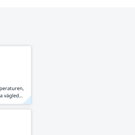
peraturen,
 vägled...