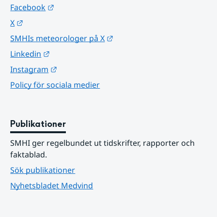
Länk till annan webbplats.
Facebook
Länk till annan webbplats.
X
Länk till annan webbplats.
SMHIs meteorologer på X
Länk till annan webbplats.
Linkedin
Länk till annan webbplats.
Instagram
Policy för sociala medier
Publikationer
SMHI ger regelbundet ut tidskrifter, rapporter och 
faktablad.
Sök publikationer
Nyhetsbladet Medvind