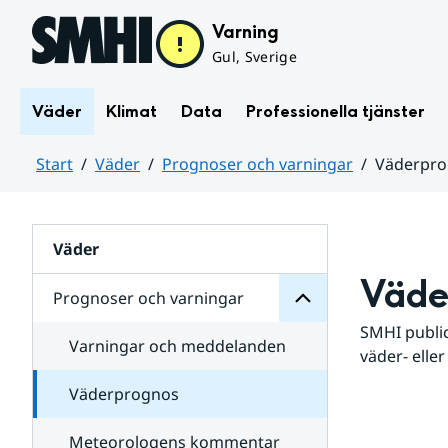
Hoppa till sidans innehåll
Varning
Gul, Sverige
Väder
Klimat
Data
Professionella tjänster
Start
Väder
Prognoser och varningar
Väderpr
varningar
och
Huvudinnehåll
Prognoser
för
Undersidor
Väder
Väde
Prognoser och varningar
SMHI public
Varningar och meddelanden
väder- eller
Väderprognos
Meteorologens kommentar