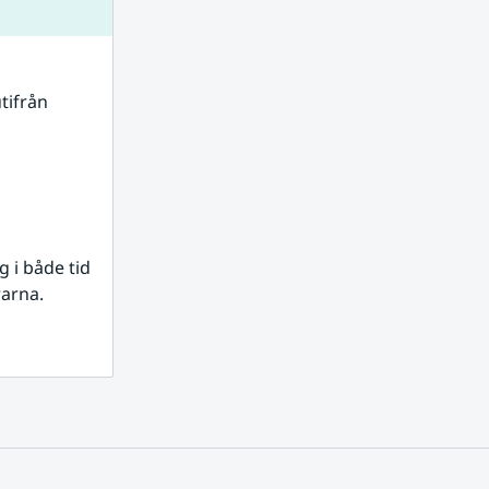
tifrån 
i både tid 
rarna.