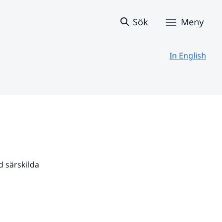
Sök
Meny
In English
 särskilda 