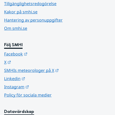
Tillgänglighetsredogörelse
Kakor på smhi.se
Hantering av personuppgifter
Om smhi.se
Följ SMHI
Länk till annan webbplats.
Facebook
Länk till annan webbplats.
X
Länk till annan webbplats.
SMHIs meteorologer på X
Länk till annan webbplats.
Linkedin
Länk till annan webbplats.
Instagram
Policy för sociala medier
Datavärdskap