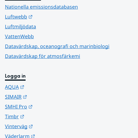
Nationella emissionsdatabasen
Länk till annan webbplats.
Luftwebb
Luftmiljödata
VattenWebb
Datavärdskap, oceanografi och marinbiologi
Datavärdskap för atmosfärkemi
Logga in
Länk till annan webbplats.
AQUA
Länk till annan webbplats.
SIMAIR
Länk till annan webbplats.
SMHI Pro
Länk till annan webbplats.
Timbr
Länk till annan webbplats.
Vinterväg
Länk till annan webbplats.
Väderlarm