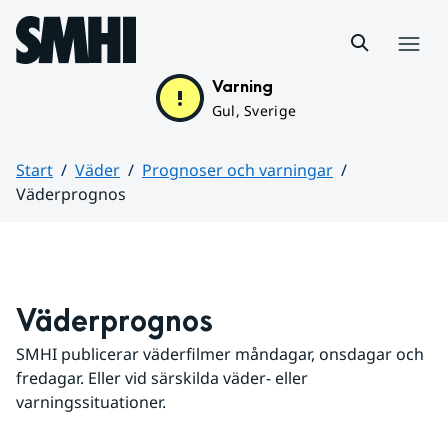
Hoppa till sidans innehåll
Meny
Varning
Gul, Sverige
Start
Väder
Prognoser och varningar
Väderprognos
Huvudinnehåll
Väderprognos
SMHI publicerar väderfilmer måndagar, onsdagar och 
fredagar. Eller vid särskilda väder- eller 
varningssituationer.