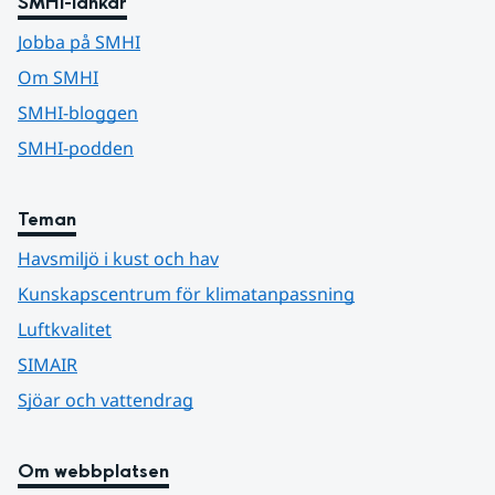
SMHI-länkar
Jobba på SMHI
Om SMHI
SMHI-bloggen
SMHI-podden
Teman
Havsmiljö i kust och hav
Kunskapscentrum för klimatanpassning
Luftkvalitet
SIMAIR
Sjöar och vattendrag
Om webbplatsen