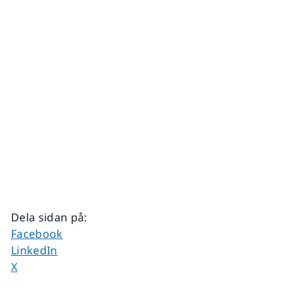
Dela sidan på
:
Dela sidan på
Facebook
Dela sidan på
LinkedIn
Dela sidan på
X