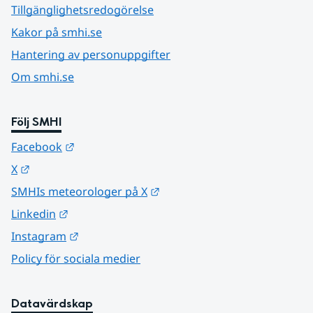
Tillgänglighetsredogörelse
Kakor på smhi.se
Hantering av personuppgifter
Om smhi.se
Följ SMHI
Länk till annan webbplats.
Facebook
Länk till annan webbplats.
X
Länk till annan webbplats.
SMHIs meteorologer på X
Länk till annan webbplats.
Linkedin
Länk till annan webbplats.
Instagram
Policy för sociala medier
Datavärdskap