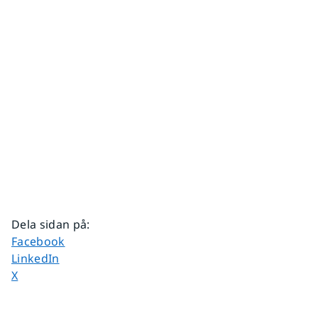
Dela sidan på
:
Dela sidan på
Facebook
Dela sidan på
LinkedIn
Dela sidan på
X