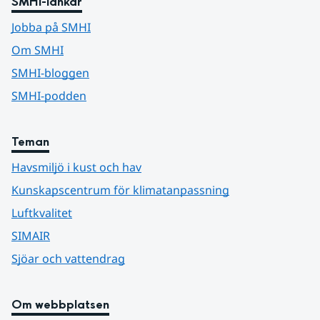
SMHI-länkar
Jobba på SMHI
Om SMHI
SMHI-bloggen
SMHI-podden
Teman
Havsmiljö i kust och hav
Kunskapscentrum för klimatanpassning
Luftkvalitet
SIMAIR
Sjöar och vattendrag
Om webbplatsen