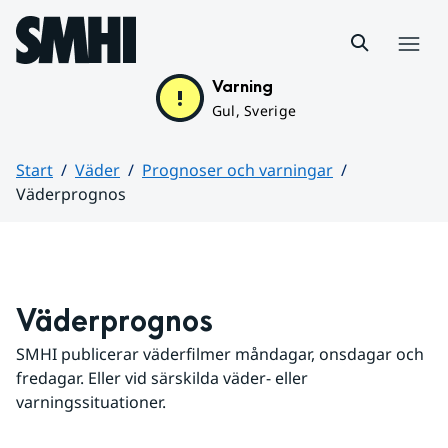
Hoppa till sidans innehåll
Meny
Varning
Gul, Sverige
Start
Väder
Prognoser och varningar
Väderprognos
Huvudinnehåll
Väderprognos
SMHI publicerar väderfilmer måndagar, onsdagar och 
fredagar. Eller vid särskilda väder- eller 
varningssituationer.