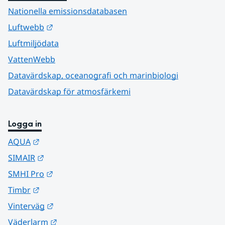
Nationella emissionsdatabasen
Länk till annan webbplats.
Luftwebb
Luftmiljödata
VattenWebb
Datavärdskap, oceanografi och marinbiologi
Datavärdskap för atmosfärkemi
Logga in
Länk till annan webbplats.
AQUA
Länk till annan webbplats.
SIMAIR
Länk till annan webbplats.
SMHI Pro
Länk till annan webbplats.
Timbr
Länk till annan webbplats.
Vinterväg
Länk till annan webbplats.
Väderlarm