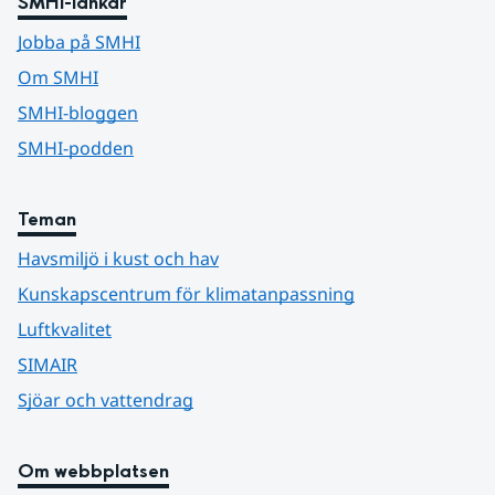
SMHI-länkar
Jobba på SMHI
Om SMHI
SMHI-bloggen
SMHI-podden
Teman
Havsmiljö i kust och hav
Kunskapscentrum för klimatanpassning
Luftkvalitet
SIMAIR
Sjöar och vattendrag
Om webbplatsen