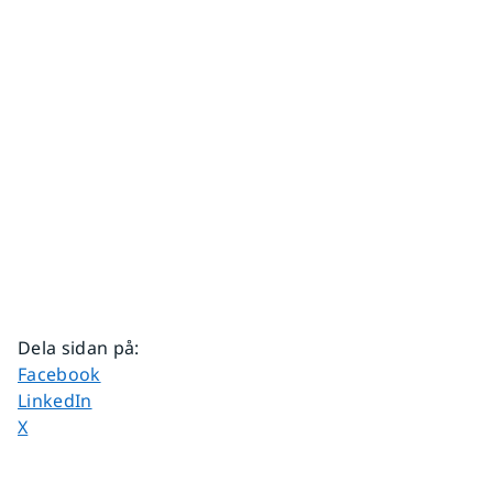
Dela sidan på
:
Dela sidan på
Facebook
Dela sidan på
LinkedIn
Dela sidan på
X