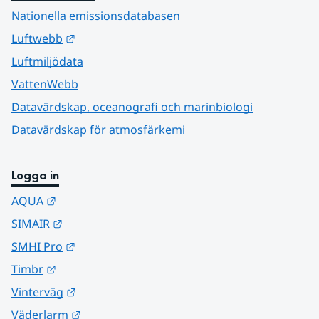
Nationella emissionsdatabasen
Länk till annan webbplats.
Luftwebb
Luftmiljödata
VattenWebb
Datavärdskap, oceanografi och marinbiologi
Datavärdskap för atmosfärkemi
Logga in
Länk till annan webbplats.
AQUA
Länk till annan webbplats.
SIMAIR
Länk till annan webbplats.
SMHI Pro
Länk till annan webbplats.
Timbr
Länk till annan webbplats.
Vinterväg
Länk till annan webbplats.
Väderlarm