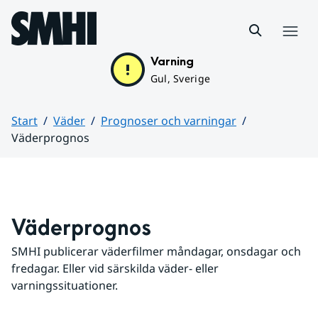
Hoppa till sidans innehåll
Meny
Varning
Gul, Sverige
Start
Väder
Prognoser och varningar
Väderprognos
Huvudinnehåll
Väderprognos
SMHI publicerar väderfilmer måndagar, onsdagar och 
fredagar. Eller vid särskilda väder- eller 
varningssituationer.