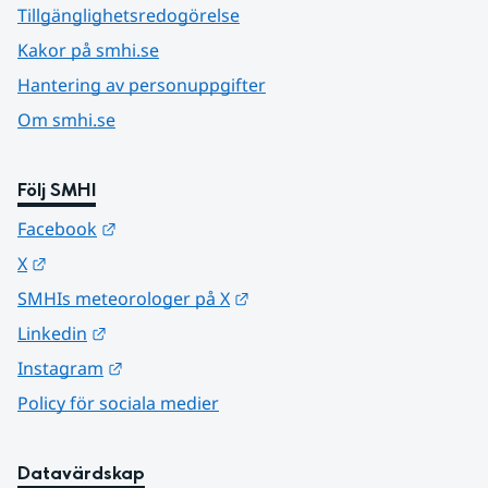
Tillgänglighetsredogörelse
Kakor på smhi.se
Hantering av personuppgifter
Om smhi.se
Följ SMHI
Länk till annan webbplats.
Facebook
Länk till annan webbplats.
X
Länk till annan webbplats.
SMHIs meteorologer på X
Länk till annan webbplats.
Linkedin
Länk till annan webbplats.
Instagram
Policy för sociala medier
Datavärdskap