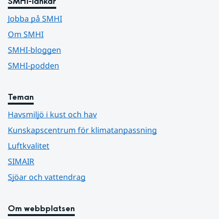
SMHI-länkar
Jobba på SMHI
Om SMHI
SMHI-bloggen
SMHI-podden
Teman
Havsmiljö i kust och hav
Kunskapscentrum för klimatanpassning
Luftkvalitet
SIMAIR
Sjöar och vattendrag
Om webbplatsen