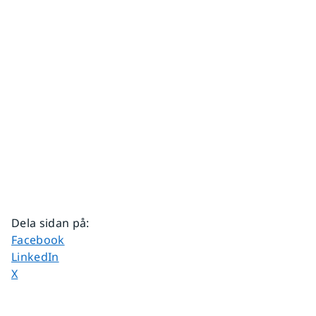
Dela sidan på
:
Dela sidan på
Facebook
Dela sidan på
LinkedIn
Dela sidan på
X