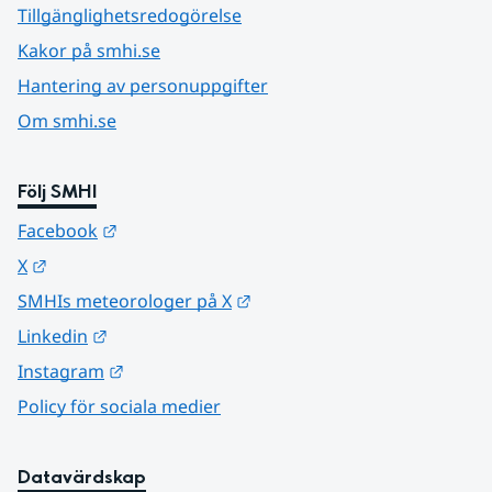
Tillgänglighetsredogörelse
Kakor på smhi.se
Hantering av personuppgifter
Om smhi.se
Följ SMHI
Länk till annan webbplats.
Facebook
Länk till annan webbplats.
X
Länk till annan webbplats.
SMHIs meteorologer på X
Länk till annan webbplats.
Linkedin
Länk till annan webbplats.
Instagram
Policy för sociala medier
Datavärdskap