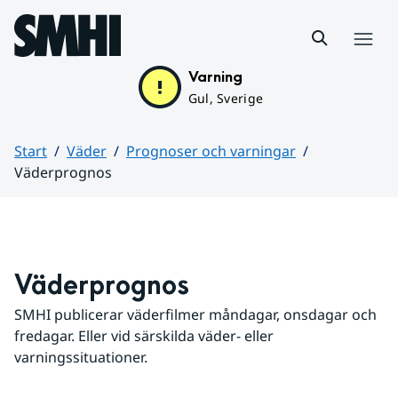
Hoppa till sidans innehåll
Meny
Varning
Gul, Sverige
Start
Väder
Prognoser och varningar
Väderprognos
Huvudinnehåll
Väderprognos
SMHI publicerar väderfilmer måndagar, onsdagar och 
fredagar. Eller vid särskilda väder- eller 
varningssituationer.