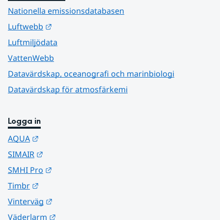
Nationella emissionsdatabasen
Länk till annan webbplats.
Luftwebb
Luftmiljödata
VattenWebb
Datavärdskap, oceanografi och marinbiologi
Datavärdskap för atmosfärkemi
Logga in
Länk till annan webbplats.
AQUA
Länk till annan webbplats.
SIMAIR
Länk till annan webbplats.
SMHI Pro
Länk till annan webbplats.
Timbr
Länk till annan webbplats.
Vinterväg
Länk till annan webbplats.
Väderlarm