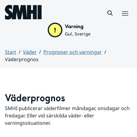
Hoppa till sidans innehåll
Meny
Varning
Gul, Sverige
Start
Väder
Prognoser och varningar
Väderprognos
Huvudinnehåll
Väderprognos
SMHI publicerar väderfilmer måndagar, onsdagar och 
fredagar. Eller vid särskilda väder- eller 
varningssituationer.