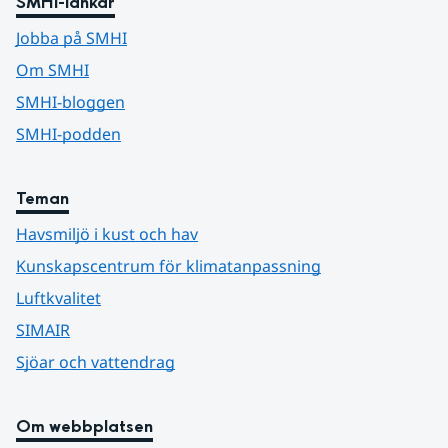
SMHI-länkar
Jobba på SMHI
Om SMHI
SMHI-bloggen
SMHI-podden
Teman
Havsmiljö i kust och hav
Kunskapscentrum för klimatanpassning
Luftkvalitet
SIMAIR
Sjöar och vattendrag
Om webbplatsen