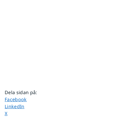
Dela sidan på
:
Dela sidan på
Facebook
Dela sidan på
LinkedIn
Dela sidan på
X