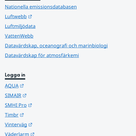
Nationella emissionsdatabasen
Länk till annan webbplats.
Luftwebb
Luftmiljödata
VattenWebb
Datavärdskap, oceanografi och marinbiologi
Datavärdskap för atmosfärkemi
Logga in
Länk till annan webbplats.
AQUA
Länk till annan webbplats.
SIMAIR
Länk till annan webbplats.
SMHI Pro
Länk till annan webbplats.
Timbr
Länk till annan webbplats.
Vinterväg
Länk till annan webbplats.
Väderlarm