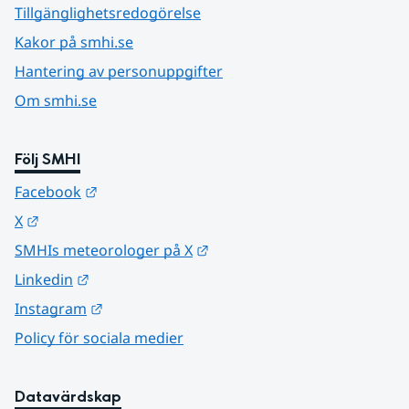
Tillgänglighetsredogörelse
Kakor på smhi.se
Hantering av personuppgifter
Om smhi.se
Följ SMHI
Länk till annan webbplats.
Facebook
Länk till annan webbplats.
X
Länk till annan webbplats.
SMHIs meteorologer på X
Länk till annan webbplats.
Linkedin
Länk till annan webbplats.
Instagram
Policy för sociala medier
Datavärdskap