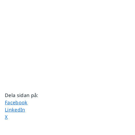
Dela sidan på
:
Dela sidan på
Facebook
Dela sidan på
LinkedIn
Dela sidan på
X