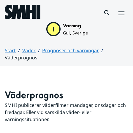
Hoppa till sidans innehåll
Meny
Varning
Gul, Sverige
Start
Väder
Prognoser och varningar
Väderprognos
Huvudinnehåll
Väderprognos
SMHI publicerar väderfilmer måndagar, onsdagar och 
fredagar. Eller vid särskilda väder- eller 
varningssituationer.