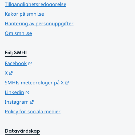
Tillgänglighetsredogörelse
Kakor på smhi.se
Hantering av personuppgifter
Om smhi.se
Följ SMHI
Länk till annan webbplats.
Facebook
Länk till annan webbplats.
X
Länk till annan webbplats.
SMHIs meteorologer på X
Länk till annan webbplats.
Linkedin
Länk till annan webbplats.
Instagram
Policy för sociala medier
Datavärdskap