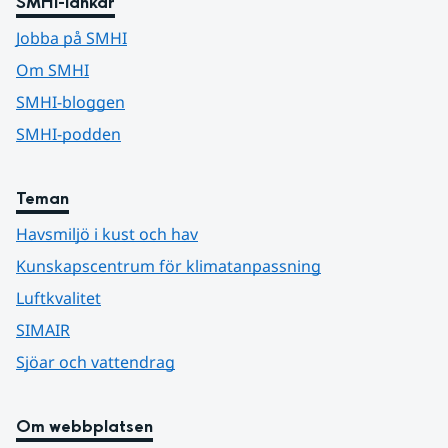
SMHI-länkar
Jobba på SMHI
Om SMHI
SMHI-bloggen
SMHI-podden
Teman
Havsmiljö i kust och hav
Kunskapscentrum för klimatanpassning
Luftkvalitet
SIMAIR
Sjöar och vattendrag
Om webbplatsen