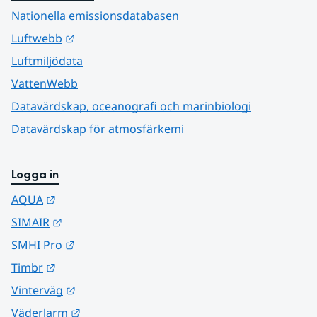
Nationella emissionsdatabasen
Länk till annan webbplats.
Luftwebb
Luftmiljödata
VattenWebb
Datavärdskap, oceanografi och marinbiologi
Datavärdskap för atmosfärkemi
Logga in
Länk till annan webbplats.
AQUA
Länk till annan webbplats.
SIMAIR
Länk till annan webbplats.
SMHI Pro
Länk till annan webbplats.
Timbr
Länk till annan webbplats.
Vinterväg
Länk till annan webbplats.
Väderlarm