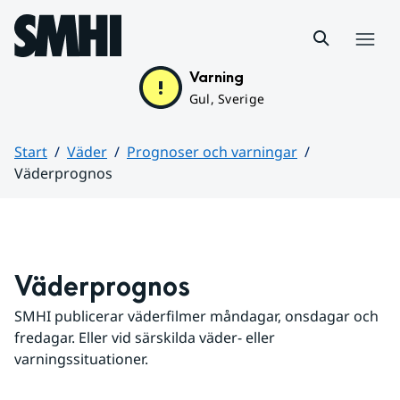
Hoppa till sidans innehåll
Meny
Varning
Gul, Sverige
Start
Väder
Prognoser och varningar
Väderprognos
Huvudinnehåll
Väderprognos
SMHI publicerar väderfilmer måndagar, onsdagar och 
fredagar. Eller vid särskilda väder- eller 
varningssituationer.