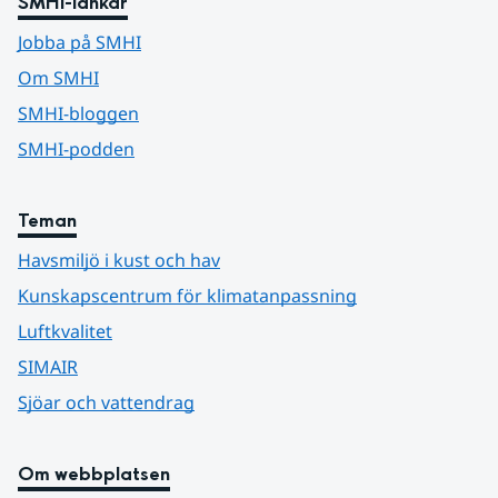
SMHI-länkar
Jobba på SMHI
Om SMHI
SMHI-bloggen
SMHI-podden
Teman
Havsmiljö i kust och hav
Kunskapscentrum för klimatanpassning
Luftkvalitet
SIMAIR
Sjöar och vattendrag
Om webbplatsen