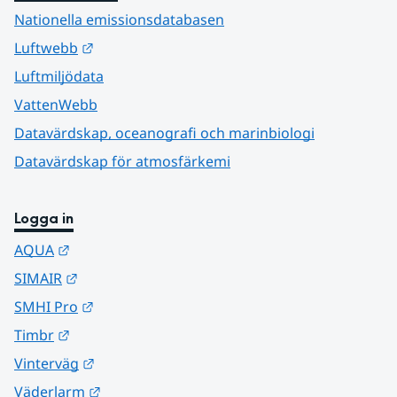
Nationella emissionsdatabasen
Länk till annan webbplats.
Luftwebb
Luftmiljödata
VattenWebb
Datavärdskap, oceanografi och marinbiologi
Datavärdskap för atmosfärkemi
Logga in
Länk till annan webbplats.
AQUA
Länk till annan webbplats.
SIMAIR
Länk till annan webbplats.
SMHI Pro
Länk till annan webbplats.
Timbr
Länk till annan webbplats.
Vinterväg
Länk till annan webbplats.
Väderlarm