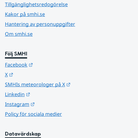
Tillgänglighetsredogörelse
Kakor på smhi.se
Hantering av personuppgifter
Om smhi.se
Följ SMHI
Länk till annan webbplats.
Facebook
Länk till annan webbplats.
X
Länk till annan webbplats.
SMHIs meteorologer på X
Länk till annan webbplats.
Linkedin
Länk till annan webbplats.
Instagram
Policy för sociala medier
Datavärdskap