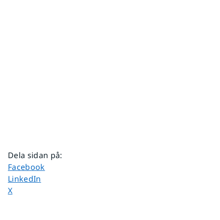
Dela sidan på
:
Dela sidan på
Facebook
Dela sidan på
LinkedIn
Dela sidan på
X