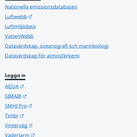
Nationella emissionsdatabasen
Länk till annan webbplats.
Luftwebb
Luftmiljödata
VattenWebb
Datavärdskap, oceanografi och marinbiologi
Datavärdskap för atmosfärkemi
Logga in
Länk till annan webbplats.
AQUA
Länk till annan webbplats.
SIMAIR
Länk till annan webbplats.
SMHI Pro
Länk till annan webbplats.
Timbr
Länk till annan webbplats.
Vinterväg
Länk till annan webbplats.
Väderlarm