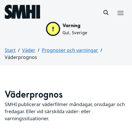
Hoppa till sidans innehåll
Meny
Varning
Gul, Sverige
Start
Väder
Prognoser och varningar
Väderprognos
Huvudinnehåll
Väderprognos
SMHI publicerar väderfilmer måndagar, onsdagar och 
fredagar. Eller vid särskilda väder- eller 
varningssituationer.