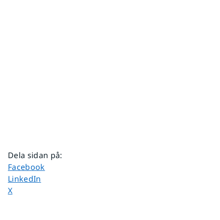
Dela sidan på
:
Dela sidan på
Facebook
Dela sidan på
LinkedIn
Dela sidan på
X