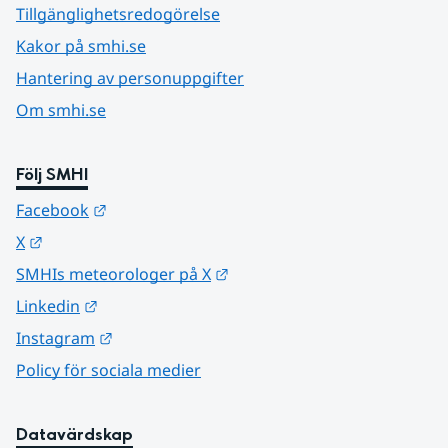
Tillgänglighetsredogörelse
Kakor på smhi.se
Hantering av personuppgifter
Om smhi.se
Följ SMHI
Länk till annan webbplats.
Facebook
Länk till annan webbplats.
X
Länk till annan webbplats.
SMHIs meteorologer på X
Länk till annan webbplats.
Linkedin
Länk till annan webbplats.
Instagram
Policy för sociala medier
Datavärdskap