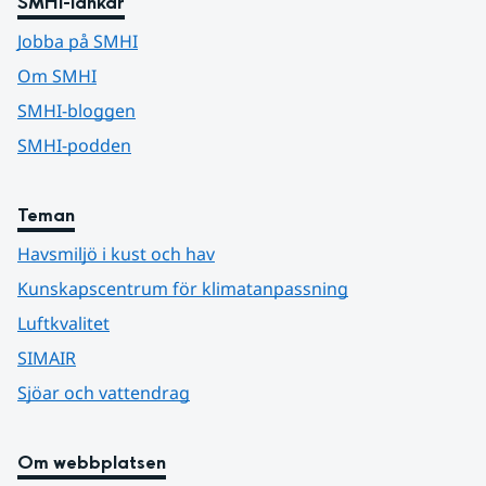
SMHI-länkar
Jobba på SMHI
Om SMHI
SMHI-bloggen
SMHI-podden
Teman
Havsmiljö i kust och hav
Kunskapscentrum för klimatanpassning
Luftkvalitet
SIMAIR
Sjöar och vattendrag
Om webbplatsen