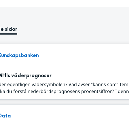
e sidor
Kunskapsbanken
MHIs väderprognoser
der egentligen vädersymbolen? Vad avser ”känns som”-tem
ka du förstå nederbördsprognosens procentsiffror? I denna
Data