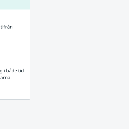
tifrån 
i både tid 
rarna.