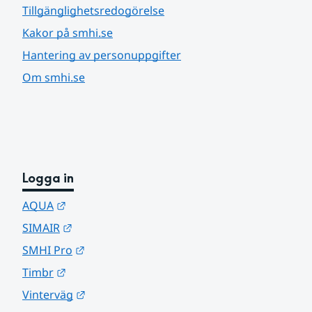
Tillgänglighetsredogörelse
Kakor på smhi.se
Hantering av personuppgifter
Om smhi.se
Logga in
Länk till annan webbplats.
AQUA
Länk till annan webbplats.
SIMAIR
Länk till annan webbplats.
SMHI Pro
Länk till annan webbplats.
Timbr
Länk till annan webbplats.
Vinterväg