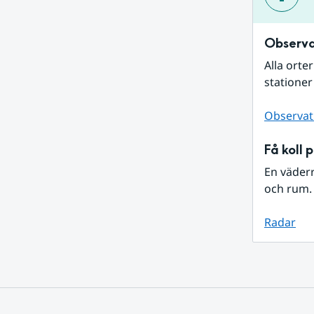
Observa
Alla orte
stationer
Observat
Få koll 
En väder
och rum. 
Radar