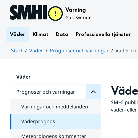
Hoppa till sidans innehåll
Varning
Gul, Sverige
Väder
Klimat
Data
Professionella tjänster
Start
Väder
Prognoser och varningar
Väderpr
varningar
och
Huvudinnehåll
Prognoser
för
Undersidor
Väder
Väde
Prognoser och varningar
SMHI public
Varningar och meddelanden
väder- eller
Väderprognos
Meteorologens kommentar