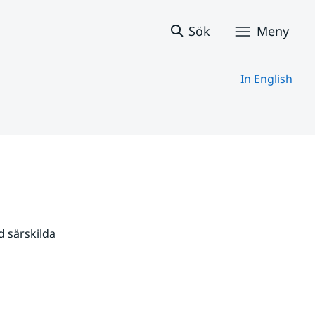
Sök
Meny
In English
 särskilda 