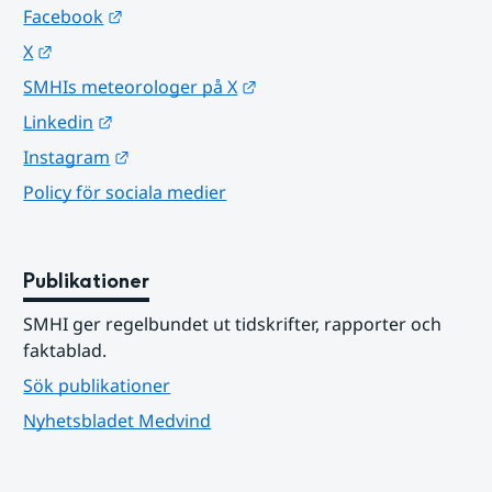
Länk till annan webbplats.
Facebook
Länk till annan webbplats.
X
Länk till annan webbplats.
SMHIs meteorologer på X
Länk till annan webbplats.
Linkedin
Länk till annan webbplats.
Instagram
Policy för sociala medier
Publikationer
SMHI ger regelbundet ut tidskrifter, rapporter och 
faktablad.
Sök publikationer
Nyhetsbladet Medvind