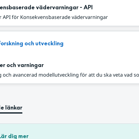
ensbaserade vädervarningar - API
r API för Konsekvensbaserade vädervarningar
Forskning och utveckling
er och varningar
 och avancerad modellutveckling för att du ska veta vad s
e länkar
Lär dig mer