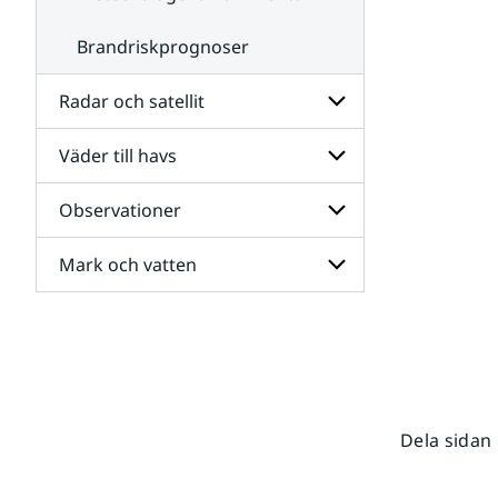
Brandriskprognoser
Radar och satellit
Väder till havs
Undersidor
för
Radar
Observationer
Undersidor
och
för
satellit
Väder
Mark och vatten
Undersidor
till
för
havs
Observationer
Undersidor
för
Mark
och
vatten
Dela sidan