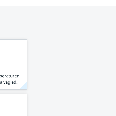
peraturen,
 vägled...