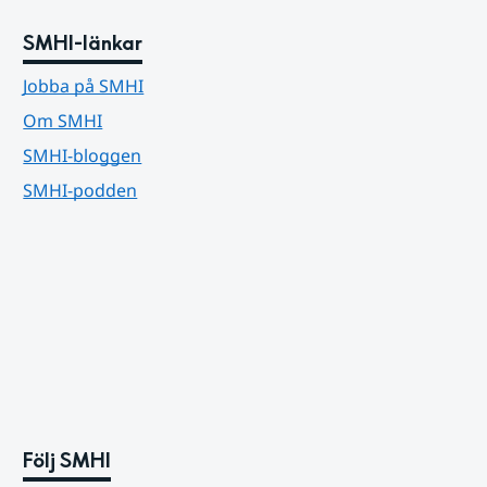
SMHI-länkar
Jobba på SMHI
Om SMHI
SMHI-bloggen
SMHI-podden
Följ SMHI