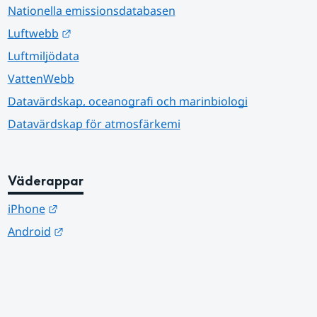
Nationella emissionsdatabasen
Länk till annan webbplats.
Luftwebb
Luftmiljödata
VattenWebb
Datavärdskap, oceanografi och marinbiologi
Datavärdskap för atmosfärkemi
Väderappar
Länk till annan webbplats.
iPhone
Länk till annan webbplats.
Android