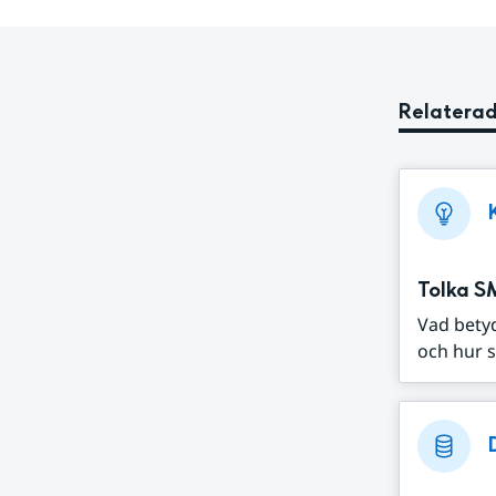
Relaterad
Tolka S
Vad bety
och hur s