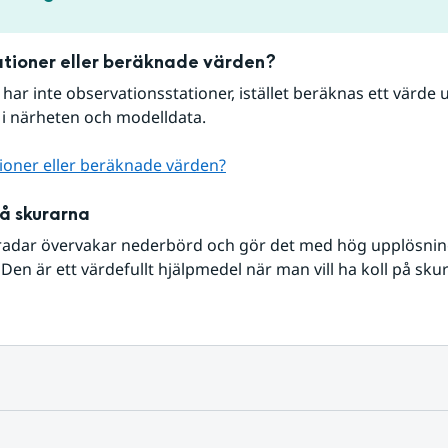
tioner eller beräknade värden?
r har inte observationsstationer, istället beräknas ett värde u
 i närheten och modelldata.
ioner eller beräknade värden?
på skurarna
radar övervakar nederbörd och gör det med hög upplösning 
Den är ett värdefullt hjälpmedel när man vill ha koll på sku