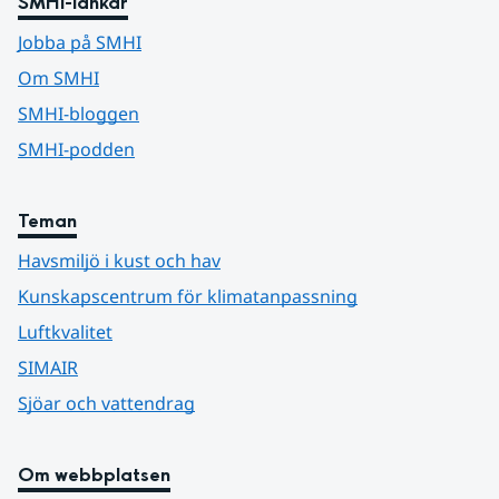
SMHI-länkar
Jobba på SMHI
Om SMHI
SMHI-bloggen
SMHI-podden
Teman
Havsmiljö i kust och hav
Kunskapscentrum för klimatanpassning
Luftkvalitet
SIMAIR
Sjöar och vattendrag
Om webbplatsen