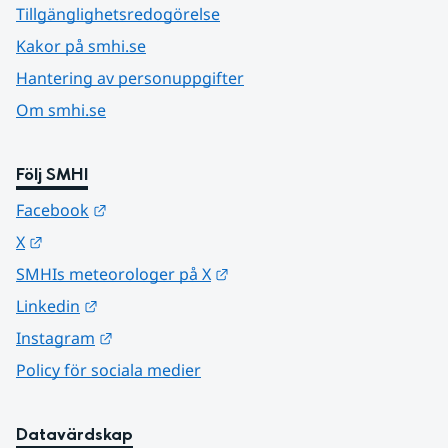
Tillgänglighetsredogörelse
Kakor på smhi.se
Hantering av personuppgifter
Om smhi.se
Följ SMHI
Länk till annan webbplats.
Facebook
Länk till annan webbplats.
X
Länk till annan webbplats.
SMHIs meteorologer på X
Länk till annan webbplats.
Linkedin
Länk till annan webbplats.
Instagram
Policy för sociala medier
Datavärdskap