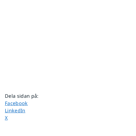
Dela sidan på
:
Dela sidan på
Facebook
Dela sidan på
LinkedIn
Dela sidan på
X