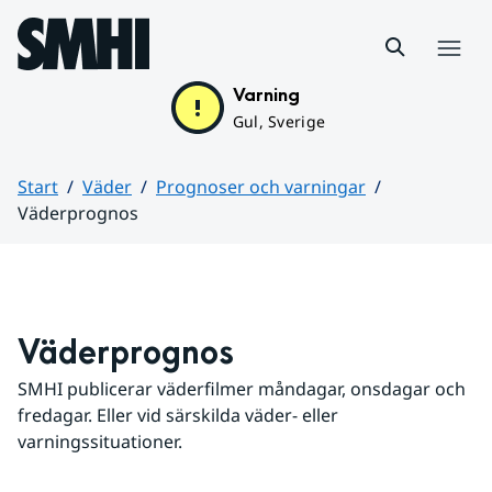
Hoppa till sidans innehåll
Meny
Varning
Gul, Sverige
Start
Väder
Prognoser och varningar
Väderprognos
Huvudinnehåll
Väderprognos
SMHI publicerar väderfilmer måndagar, onsdagar och 
fredagar. Eller vid särskilda väder- eller 
varningssituationer.