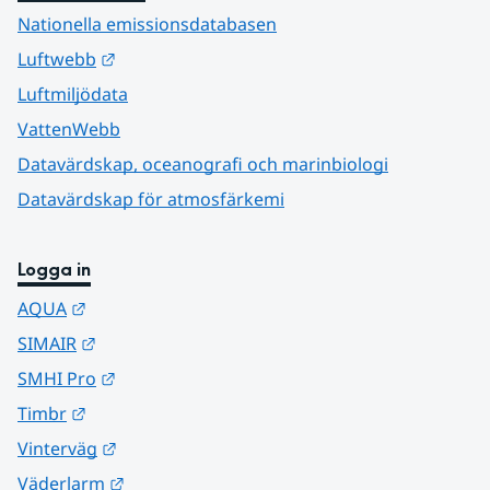
Nationella emissionsdatabasen
Länk till annan webbplats.
Luftwebb
Luftmiljödata
VattenWebb
Datavärdskap, oceanografi och marinbiologi
Datavärdskap för atmosfärkemi
Logga in
Länk till annan webbplats.
AQUA
Länk till annan webbplats.
SIMAIR
Länk till annan webbplats.
SMHI Pro
Länk till annan webbplats.
Timbr
Länk till annan webbplats.
Vinterväg
Länk till annan webbplats.
Väderlarm