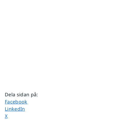
Dela sidan på
:
Dela sidan på
Facebook
Dela sidan på
LinkedIn
Dela sidan på
X