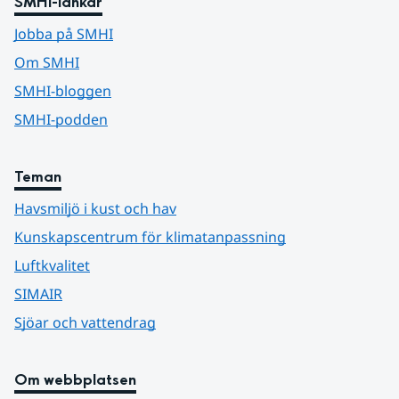
SMHI-länkar
Jobba på SMHI
Om SMHI
SMHI-bloggen
SMHI-podden
Teman
Havsmiljö i kust och hav
Kunskapscentrum för klimatanpassning
Luftkvalitet
SIMAIR
Sjöar och vattendrag
Om webbplatsen