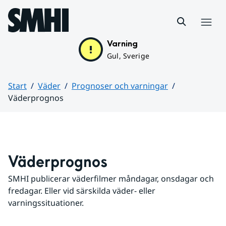
Hoppa till sidans innehåll
Meny
Varning
Gul, Sverige
Start
Väder
Prognoser och varningar
Väderprognos
Huvudinnehåll
Väderprognos
SMHI publicerar väderfilmer måndagar, onsdagar och 
fredagar. Eller vid särskilda väder- eller 
varningssituationer.