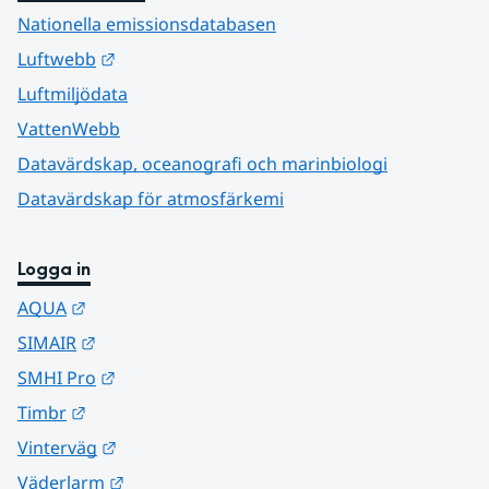
Nationella emissionsdatabasen
Länk till annan webbplats.
Luftwebb
Luftmiljödata
VattenWebb
Datavärdskap, oceanografi och marinbiologi
Datavärdskap för atmosfärkemi
Logga in
Länk till annan webbplats.
AQUA
Länk till annan webbplats.
SIMAIR
Länk till annan webbplats.
SMHI Pro
Länk till annan webbplats.
Timbr
Länk till annan webbplats.
Vinterväg
Länk till annan webbplats.
Väderlarm