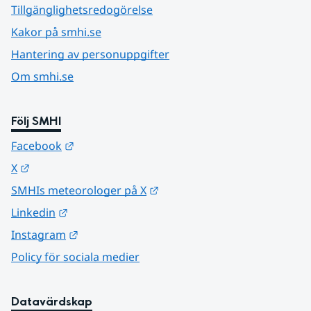
Tillgänglighetsredogörelse
Kakor på smhi.se
Hantering av personuppgifter
Om smhi.se
Följ SMHI
Länk till annan webbplats.
Facebook
Länk till annan webbplats.
X
Länk till annan webbplats.
SMHIs meteorologer på X
Länk till annan webbplats.
Linkedin
Länk till annan webbplats.
Instagram
Policy för sociala medier
Datavärdskap