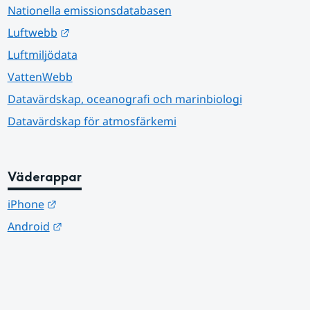
Nationella emissionsdatabasen
Länk till annan webbplats.
Luftwebb
Luftmiljödata
VattenWebb
Datavärdskap, oceanografi och marinbiologi
Datavärdskap för atmosfärkemi
Väderappar
Länk till annan webbplats.
iPhone
Länk till annan webbplats.
Android