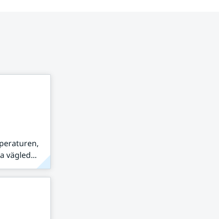
peraturen,
 vägled...