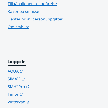
Tillgänglighetsredogörelse
Kakor på smhi.se
Hantering av personuppgifter
Om smhi.se
Logga in
Länk till annan webbplats.
AQUA
Länk till annan webbplats.
SIMAIR
Länk till annan webbplats.
SMHI Pro
Länk till annan webbplats.
Timbr
Länk till annan webbplats.
Vinterväg