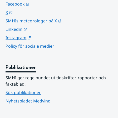
Länk till annan webbplats.
Facebook
Länk till annan webbplats.
X
Länk till annan webbplats.
SMHIs meteorologer på X
Länk till annan webbplats.
Linkedin
Länk till annan webbplats.
Instagram
Policy för sociala medier
Publikationer
SMHI ger regelbundet ut tidskrifter, rapporter och 
faktablad.
Sök publikationer
Nyhetsbladet Medvind