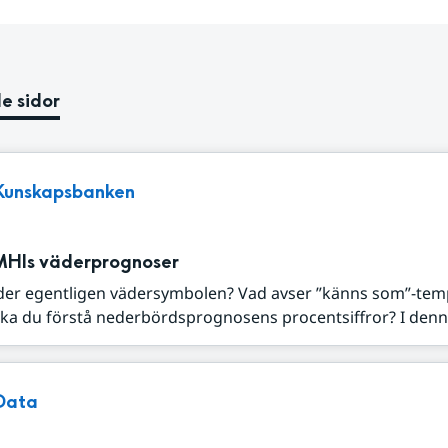
e sidor
Kunskapsbanken
MHIs väderprognoser
der egentligen vädersymbolen? Vad avser ”känns som”-tem
ka du förstå nederbördsprognosens procentsiffror? I denna
Data