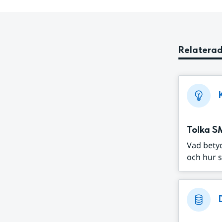
Relaterad
Tolka S
Vad bety
och hur s