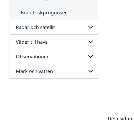
Brandriskprognoser
Radar och satellit
Väder till havs
Undersidor
för
Radar
Observationer
Undersidor
och
för
satellit
Väder
Mark och vatten
Undersidor
till
för
havs
Observationer
Undersidor
för
Mark
och
vatten
Dela sidan