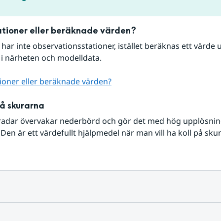
tioner eller beräknade värden?
r har inte observationsstationer, istället beräknas ett värde u
 i närheten och modelldata.
ioner eller beräknade värden?
på skurarna
radar övervakar nederbörd och gör det med hög upplösning 
Den är ett värdefullt hjälpmedel när man vill ha koll på sku