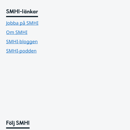
SMHI-länkar
Jobba på SMHI
Om SMHI
SMHI-bloggen
SMHI-podden
Följ SMHI