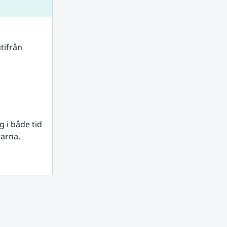
tifrån 
i både tid 
rarna.