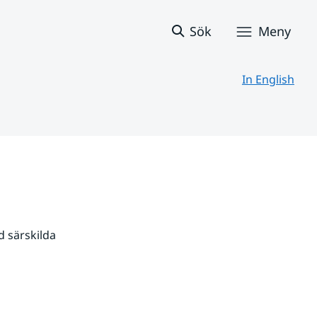
Sök
Meny
In English
 särskilda 