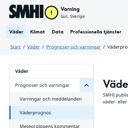
Hoppa till sidans innehåll
Varning
Gul, Sverige
Väder
Klimat
Data
Professionella tjänster
Start
Väder
Prognoser och varningar
Väderpr
varningar
och
Huvudinnehåll
Prognoser
för
Undersidor
Väder
Väde
Prognoser och varningar
SMHI public
Varningar och meddelanden
väder- eller
Väderprognos
Meteorologens kommentar