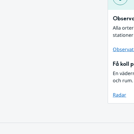
Observa
Alla orte
stationer
Observat
Få koll 
En väder
och rum. 
Radar