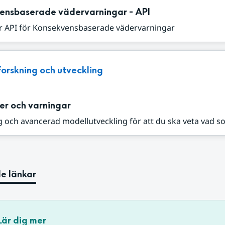
ensbaserade vädervarningar - API
r API för Konsekvensbaserade vädervarningar
Forskning och utveckling
er och varningar
 och avancerad modellutveckling för att du ska veta vad s
e länkar
Lär dig mer