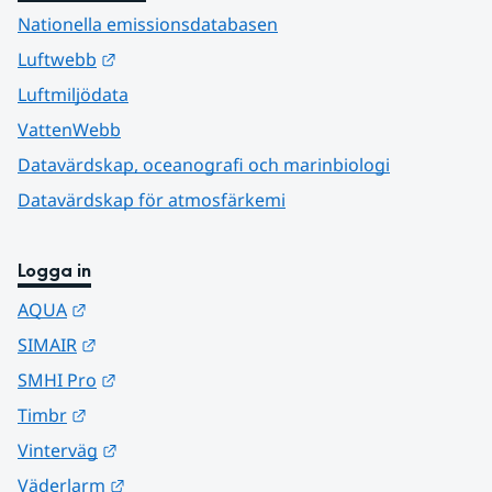
Nationella emissionsdatabasen
Länk till annan webbplats.
Luftwebb
Luftmiljödata
VattenWebb
Datavärdskap, oceanografi och marinbiologi
Datavärdskap för atmosfärkemi
Logga in
Länk till annan webbplats.
AQUA
Länk till annan webbplats.
SIMAIR
Länk till annan webbplats.
SMHI Pro
Länk till annan webbplats.
Timbr
Länk till annan webbplats.
Vinterväg
Länk till annan webbplats.
Väderlarm