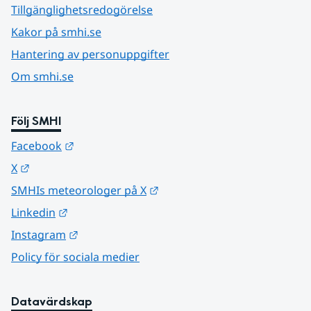
Tillgänglighetsredogörelse
Kakor på smhi.se
Hantering av personuppgifter
Om smhi.se
Följ SMHI
Länk till annan webbplats.
Facebook
Länk till annan webbplats.
X
Länk till annan webbplats.
SMHIs meteorologer på X
Länk till annan webbplats.
Linkedin
Länk till annan webbplats.
Instagram
Policy för sociala medier
Datavärdskap