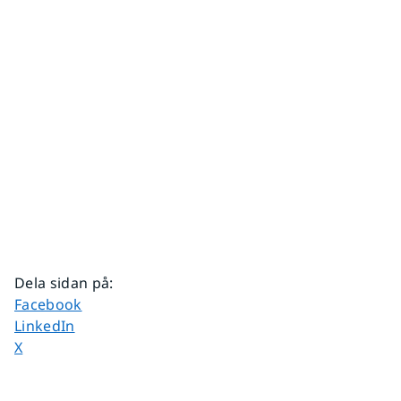
Dela sidan på
:
Dela sidan på
Facebook
Dela sidan på
LinkedIn
Dela sidan på
X