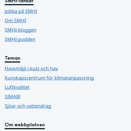
SMHI-länkar
Jobba på SMHI
Om SMHI
SMHI-bloggen
SMHI-podden
Teman
Havsmiljö i kust och hav
Kunskapscentrum för klimatanpassning
Luftkvalitet
SIMAIR
Sjöar och vattendrag
Om webbplatsen