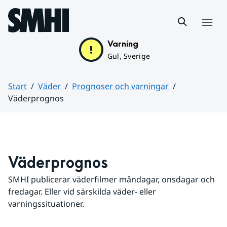
Hoppa till sidans innehåll
Meny
Varning
Gul, Sverige
Start
Väder
Prognoser och varningar
Väderprognos
Huvudinnehåll
Väderprognos
SMHI publicerar väderfilmer måndagar, onsdagar och 
fredagar. Eller vid särskilda väder- eller 
varningssituationer.