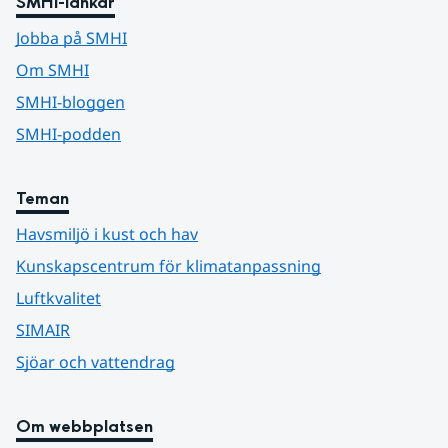
SMHI-länkar
Jobba på SMHI
Om SMHI
SMHI-bloggen
SMHI-podden
Teman
Havsmiljö i kust och hav
Kunskapscentrum för klimatanpassning
Luftkvalitet
SIMAIR
Sjöar och vattendrag
Om webbplatsen