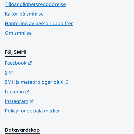
Tillgänglighetsredogörelse
Kakor på smhi.se
Hantering av personuppgifter
Om smhi.se
Följ SMHI
Länk till annan webbplats.
Facebook
Länk till annan webbplats.
X
Länk till annan webbplats.
SMHIs meteorologer på X
Länk till annan webbplats.
Linkedin
Länk till annan webbplats.
Instagram
Policy för sociala medier
Datavärdskap