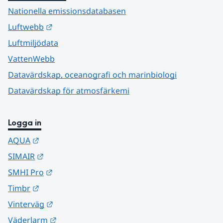
Nationella emissionsdatabasen
Länk till annan webbplats.
Luftwebb
Luftmiljödata
VattenWebb
Datavärdskap, oceanografi och marinbiologi
Datavärdskap för atmosfärkemi
Logga in
Länk till annan webbplats.
AQUA
Länk till annan webbplats.
SIMAIR
Länk till annan webbplats.
SMHI Pro
Länk till annan webbplats.
Timbr
Länk till annan webbplats.
Vinterväg
Länk till annan webbplats.
Väderlarm