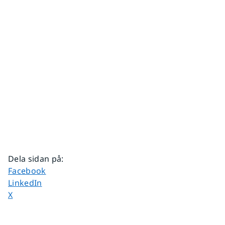
Dela sidan på
:
Dela sidan på
Facebook
Dela sidan på
LinkedIn
Dela sidan på
X