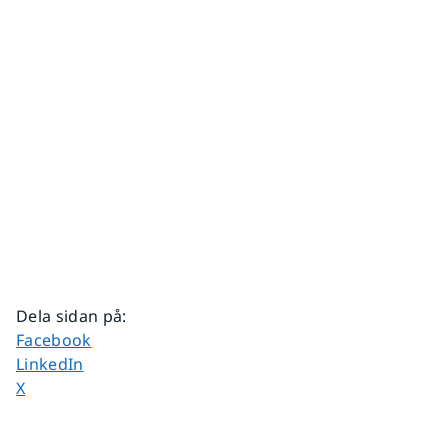
Dela sidan på
:
Dela sidan på
Facebook
Dela sidan på
LinkedIn
Dela sidan på
X