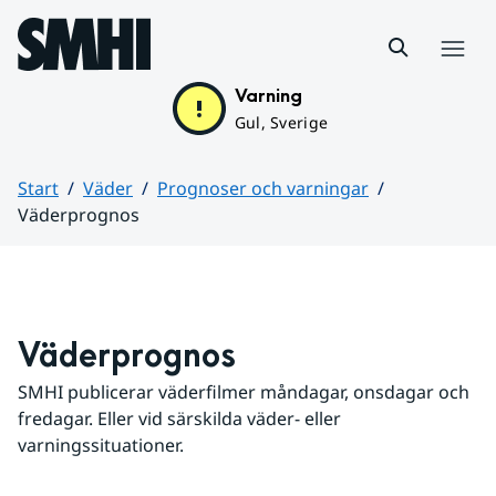
Hoppa till sidans innehåll
Meny
Varning
Gul, Sverige
Start
Väder
Prognoser och varningar
Väderprognos
Huvudinnehåll
Väderprognos
SMHI publicerar väderfilmer måndagar, onsdagar och 
fredagar. Eller vid särskilda väder- eller 
varningssituationer.