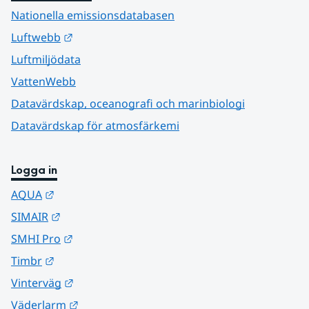
Nationella emissionsdatabasen
Länk till annan webbplats.
Luftwebb
Luftmiljödata
VattenWebb
Datavärdskap, oceanografi och marinbiologi
Datavärdskap för atmosfärkemi
Logga in
Länk till annan webbplats.
AQUA
Länk till annan webbplats.
SIMAIR
Länk till annan webbplats.
SMHI Pro
Länk till annan webbplats.
Timbr
Länk till annan webbplats.
Vinterväg
Länk till annan webbplats.
Väderlarm