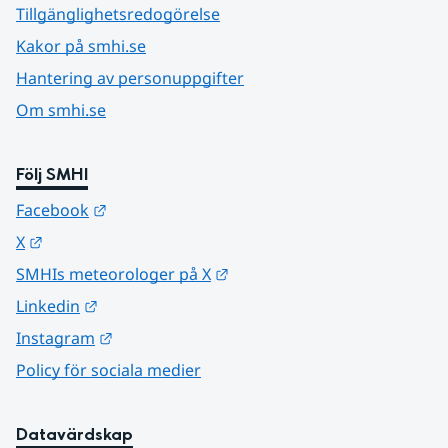
Tillgänglighetsredogörelse
Kakor på smhi.se
Hantering av personuppgifter
Om smhi.se
Följ SMHI
Länk till annan webbplats.
Facebook
Länk till annan webbplats.
X
Länk till annan webbplats.
SMHIs meteorologer på X
Länk till annan webbplats.
Linkedin
Länk till annan webbplats.
Instagram
Policy för sociala medier
Datavärdskap