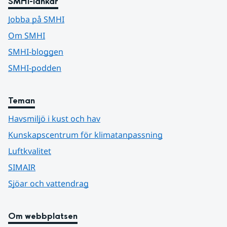
SMHI-länkar
Jobba på SMHI
Om SMHI
SMHI-bloggen
SMHI-podden
Teman
Havsmiljö i kust och hav
Kunskapscentrum för klimatanpassning
Luftkvalitet
SIMAIR
Sjöar och vattendrag
Om webbplatsen