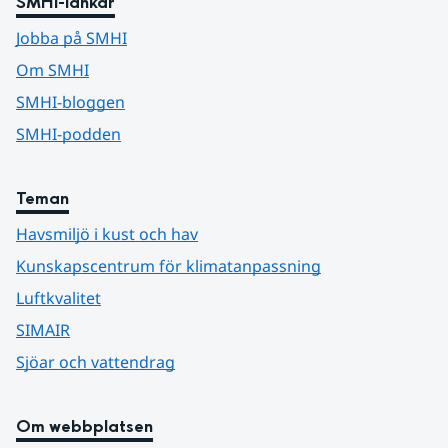
SMHI-länkar
Jobba på SMHI
Om SMHI
SMHI-bloggen
SMHI-podden
Teman
Havsmiljö i kust och hav
Kunskapscentrum för klimatanpassning
Luftkvalitet
SIMAIR
Sjöar och vattendrag
Om webbplatsen