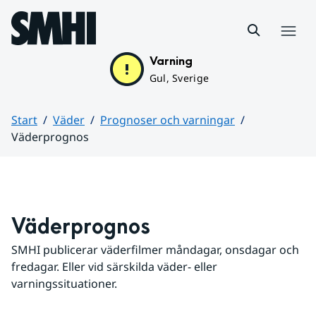
Hoppa till sidans innehåll
Meny
Varning
Gul, Sverige
Start
Väder
Prognoser och varningar
Väderprognos
Huvudinnehåll
Väderprognos
SMHI publicerar väderfilmer måndagar, onsdagar och 
fredagar. Eller vid särskilda väder- eller 
varningssituationer.