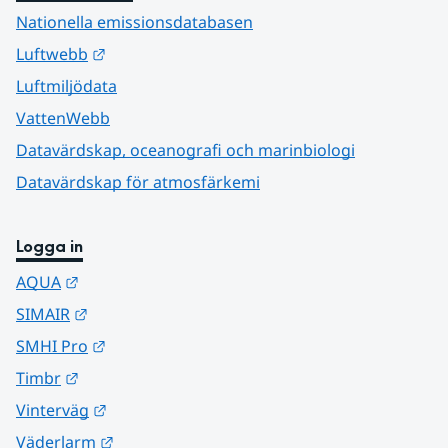
Nationella emissionsdatabasen
Länk till annan webbplats.
Luftwebb
Luftmiljödata
VattenWebb
Datavärdskap, oceanografi och marinbiologi
Datavärdskap för atmosfärkemi
Logga in
Länk till annan webbplats.
AQUA
Länk till annan webbplats.
SIMAIR
Länk till annan webbplats.
SMHI Pro
Länk till annan webbplats.
Timbr
Länk till annan webbplats.
Vinterväg
Länk till annan webbplats.
Väderlarm