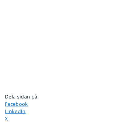
Dela sidan på
:
Dela sidan på
Facebook
Dela sidan på
LinkedIn
Dela sidan på
X