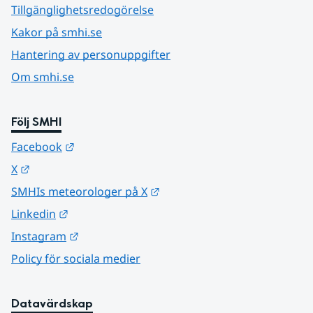
Tillgänglighetsredogörelse
Kakor på smhi.se
Hantering av personuppgifter
Om smhi.se
Följ SMHI
Länk till annan webbplats.
Facebook
Länk till annan webbplats.
X
Länk till annan webbplats.
SMHIs meteorologer på X
Länk till annan webbplats.
Linkedin
Länk till annan webbplats.
Instagram
Policy för sociala medier
Datavärdskap