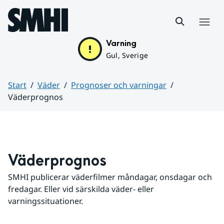
Hoppa till sidans innehåll
Meny
Varning
Gul, Sverige
Start
Väder
Prognoser och varningar
Väderprognos
Huvudinnehåll
Väderprognos
SMHI publicerar väderfilmer måndagar, onsdagar och 
fredagar. Eller vid särskilda väder- eller 
varningssituationer.