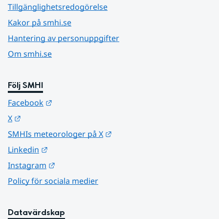
Tillgänglighetsredogörelse
Kakor på smhi.se
Hantering av personuppgifter
Om smhi.se
Följ SMHI
Länk till annan webbplats.
Facebook
Länk till annan webbplats.
X
Länk till annan webbplats.
SMHIs meteorologer på X
Länk till annan webbplats.
Linkedin
Länk till annan webbplats.
Instagram
Policy för sociala medier
Datavärdskap