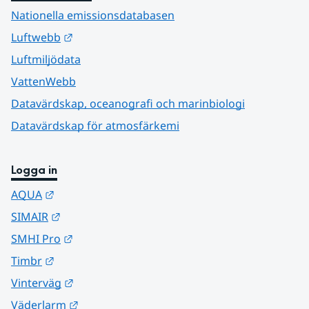
Nationella emissionsdatabasen
Länk till annan webbplats.
Luftwebb
Luftmiljödata
VattenWebb
Datavärdskap, oceanografi och marinbiologi
Datavärdskap för atmosfärkemi
Logga in
Länk till annan webbplats.
AQUA
Länk till annan webbplats.
SIMAIR
Länk till annan webbplats.
SMHI Pro
Länk till annan webbplats.
Timbr
Länk till annan webbplats.
Vinterväg
Länk till annan webbplats.
Väderlarm