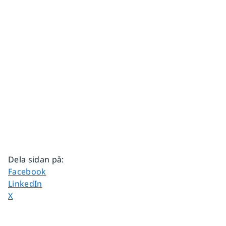
Dela sidan på
:
Dela sidan på
Facebook
Dela sidan på
LinkedIn
Dela sidan på
X