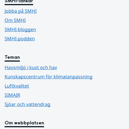
SMHI-länkar
Jobba på SMHI
Om SMHI
SMHI-bloggen
SMHI-podden
Teman
Havsmiljö i kust och hav
Kunskapscentrum för klimatanpassning
Luftkvalitet
SIMAIR
Sjöar och vattendrag
Om webbplatsen