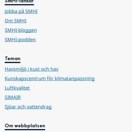
SMHI-länkar
Jobba på SMHI
Om SMHI
SMHI-bloggen
SMHI-podden
Teman
Havsmiljö i kust och hav
Kunskapscentrum för klimatanpassning
Luftkvalitet
SIMAIR
Sjöar och vattendrag
Om webbplatsen