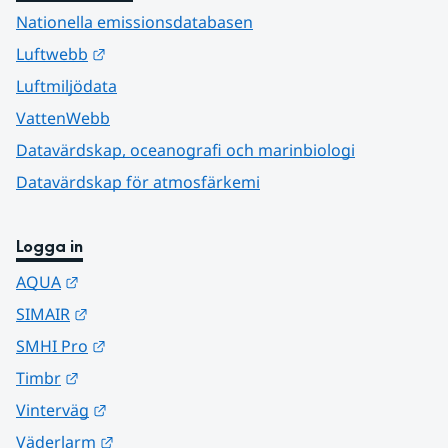
Nationella emissionsdatabasen
Länk till annan webbplats.
Luftwebb
Luftmiljödata
VattenWebb
Datavärdskap, oceanografi och marinbiologi
Datavärdskap för atmosfärkemi
Logga in
Länk till annan webbplats.
AQUA
Länk till annan webbplats.
SIMAIR
Länk till annan webbplats.
SMHI Pro
Länk till annan webbplats.
Timbr
Länk till annan webbplats.
Vinterväg
Länk till annan webbplats.
Väderlarm