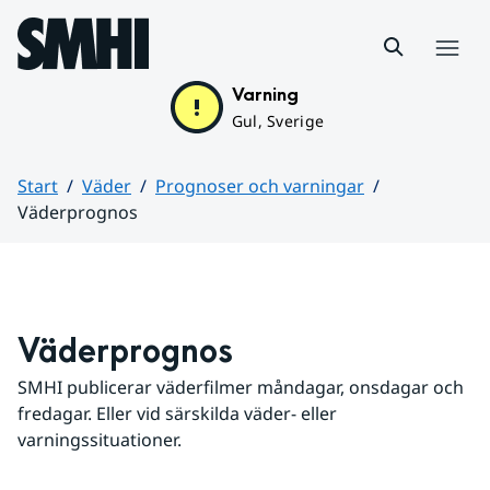
Hoppa till sidans innehåll
Meny
Varning
Gul, Sverige
Start
Väder
Prognoser och varningar
Väderprognos
Huvudinnehåll
Väderprognos
SMHI publicerar väderfilmer måndagar, onsdagar och 
fredagar. Eller vid särskilda väder- eller 
varningssituationer.