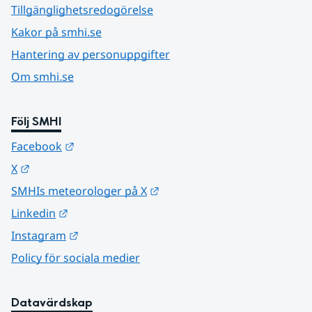
Tillgänglighetsredogörelse
Kakor på smhi.se
Hantering av personuppgifter
Om smhi.se
Följ SMHI
Länk till annan webbplats.
Facebook
Länk till annan webbplats.
X
Länk till annan webbplats.
SMHIs meteorologer på X
Länk till annan webbplats.
Linkedin
Länk till annan webbplats.
Instagram
Policy för sociala medier
Datavärdskap