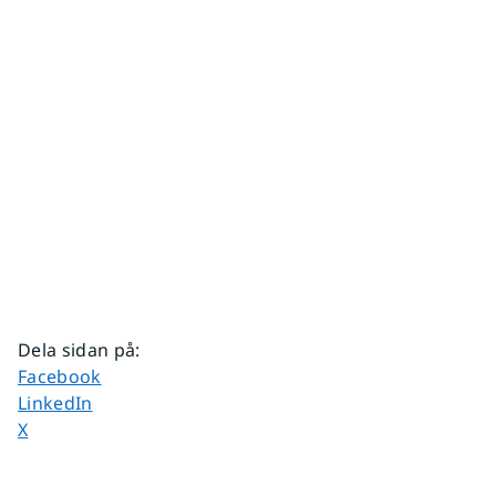
Dela sidan på
:
Dela sidan på
Facebook
Dela sidan på
LinkedIn
Dela sidan på
X