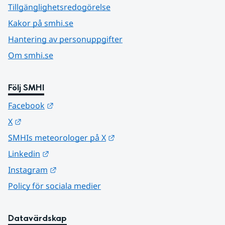
Tillgänglighetsredogörelse
Kakor på smhi.se
Hantering av personuppgifter
Om smhi.se
Följ SMHI
Länk till annan webbplats.
Facebook
Länk till annan webbplats.
X
Länk till annan webbplats.
SMHIs meteorologer på X
Länk till annan webbplats.
Linkedin
Länk till annan webbplats.
Instagram
Policy för sociala medier
Datavärdskap