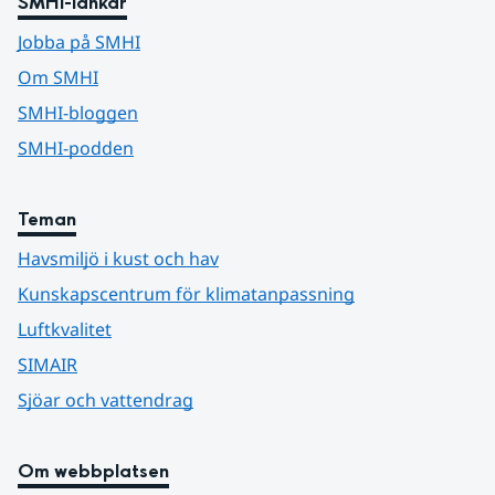
SMHI-länkar
Jobba på SMHI
Om SMHI
SMHI-bloggen
SMHI-podden
Teman
Havsmiljö i kust och hav
Kunskapscentrum för klimatanpassning
Luftkvalitet
SIMAIR
Sjöar och vattendrag
Om webbplatsen