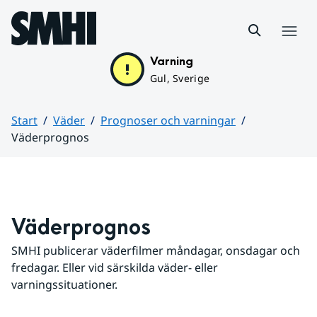
Hoppa till sidans innehåll
Meny
Varning
Gul, Sverige
Start
Väder
Prognoser och varningar
Väderprognos
Huvudinnehåll
Väderprognos
SMHI publicerar väderfilmer måndagar, onsdagar och 
fredagar. Eller vid särskilda väder- eller 
varningssituationer.