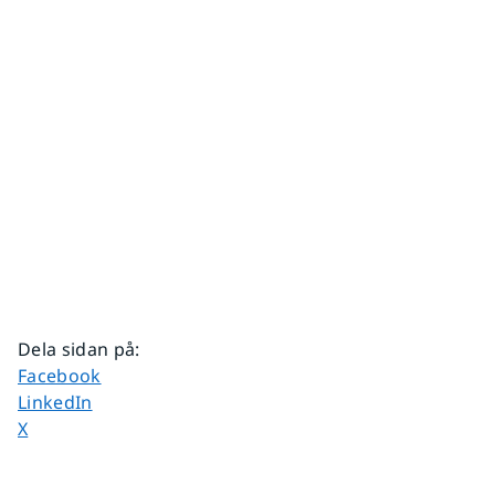
Dela sidan på
:
Dela sidan på
Facebook
Dela sidan på
LinkedIn
Dela sidan på
X