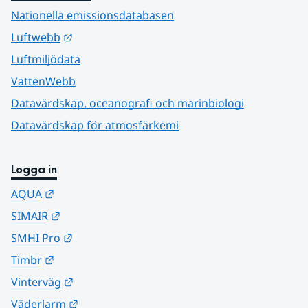
Nationella emissionsdatabasen
Länk till annan webbplats.
Luftwebb
Luftmiljödata
VattenWebb
Datavärdskap, oceanografi och marinbiologi
Datavärdskap för atmosfärkemi
Logga in
Länk till annan webbplats.
AQUA
Länk till annan webbplats.
SIMAIR
Länk till annan webbplats.
SMHI Pro
Länk till annan webbplats.
Timbr
Länk till annan webbplats.
Vinterväg
Länk till annan webbplats.
Väderlarm