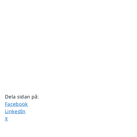
Dela sidan på
:
Dela sidan på
Facebook
Dela sidan på
LinkedIn
Dela sidan på
X