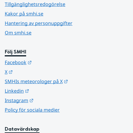
Tillgänglighetsredogörelse
Kakor på smhi.se
Hantering av personuppgifter
Om smhi.se
Följ SMHI
Länk till annan webbplats.
Facebook
Länk till annan webbplats.
X
Länk till annan webbplats.
SMHIs meteorologer på X
Länk till annan webbplats.
Linkedin
Länk till annan webbplats.
Instagram
Policy för sociala medier
Datavärdskap