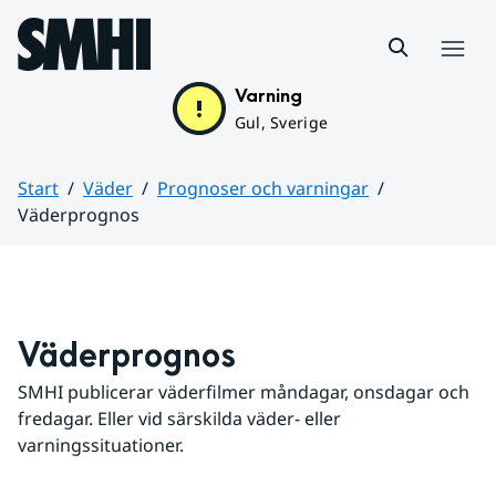
Hoppa till sidans innehåll
Meny
Varning
Gul, Sverige
Start
Väder
Prognoser och varningar
Väderprognos
Huvudinnehåll
Väderprognos
SMHI publicerar väderfilmer måndagar, onsdagar och 
fredagar. Eller vid särskilda väder- eller 
varningssituationer.