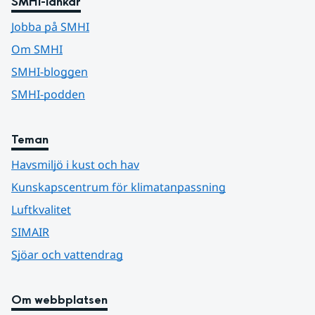
SMHI-länkar
Jobba på SMHI
Om SMHI
SMHI-bloggen
SMHI-podden
Teman
Havsmiljö i kust och hav
Kunskapscentrum för klimatanpassning
Luftkvalitet
SIMAIR
Sjöar och vattendrag
Om webbplatsen