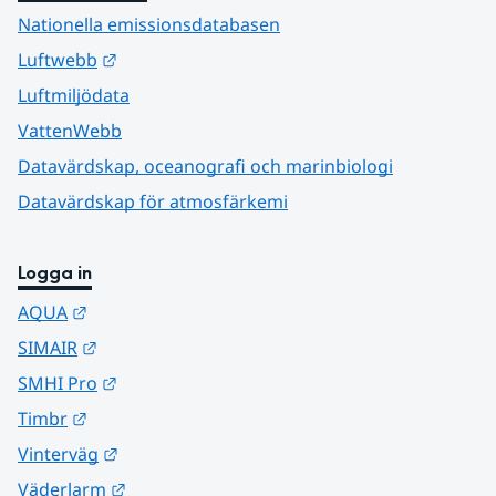
Nationella emissionsdatabasen
Länk till annan webbplats.
Luftwebb
Luftmiljödata
VattenWebb
Datavärdskap, oceanografi och marinbiologi
Datavärdskap för atmosfärkemi
Logga in
Länk till annan webbplats.
AQUA
Länk till annan webbplats.
SIMAIR
Länk till annan webbplats.
SMHI Pro
Länk till annan webbplats.
Timbr
Länk till annan webbplats.
Vinterväg
Länk till annan webbplats.
Väderlarm