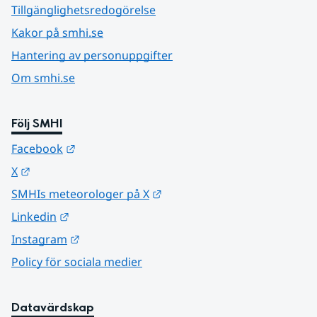
Tillgänglighetsredogörelse
Kakor på smhi.se
Hantering av personuppgifter
Om smhi.se
Följ SMHI
Länk till annan webbplats.
Facebook
Länk till annan webbplats.
X
Länk till annan webbplats.
SMHIs meteorologer på X
Länk till annan webbplats.
Linkedin
Länk till annan webbplats.
Instagram
Policy för sociala medier
Datavärdskap