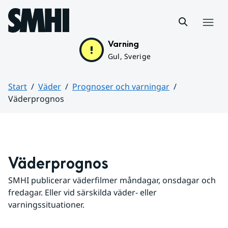
Hoppa till sidans innehåll
Meny
Varning
Gul, Sverige
Start
Väder
Prognoser och varningar
Väderprognos
Huvudinnehåll
Väderprognos
SMHI publicerar väderfilmer måndagar, onsdagar och 
fredagar. Eller vid särskilda väder- eller 
varningssituationer.