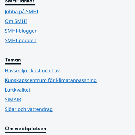
SMHI-länkar
Jobba på SMHI
Om SMHI
SMHI-bloggen
SMHI-podden
Teman
Havsmiljö i kust och hav
Kunskapscentrum för klimatanpassning
Luftkvalitet
SIMAIR
Sjöar och vattendrag
Om webbplatsen