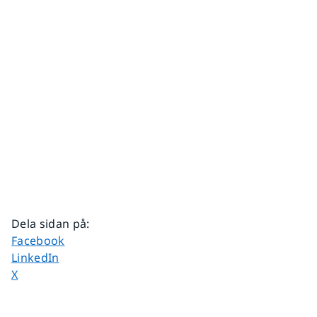
Dela sidan på
:
Dela sidan på
Facebook
Dela sidan på
LinkedIn
Dela sidan på
X