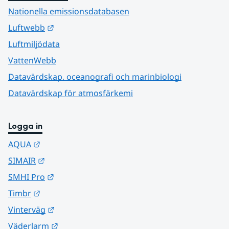
Nationella emissionsdatabasen
Länk till annan webbplats.
Luftwebb
Luftmiljödata
VattenWebb
Datavärdskap, oceanografi och marinbiologi
Datavärdskap för atmosfärkemi
Logga in
Länk till annan webbplats.
AQUA
Länk till annan webbplats.
SIMAIR
Länk till annan webbplats.
SMHI Pro
Länk till annan webbplats.
Timbr
Länk till annan webbplats.
Vinterväg
Länk till annan webbplats.
Väderlarm