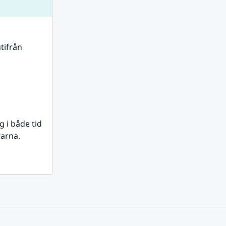
tifrån 
i både tid 
rarna.