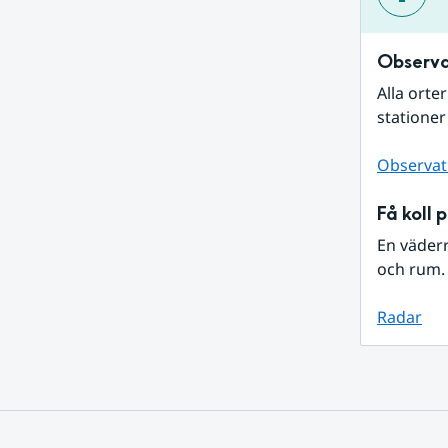
Observa
Alla orte
stationer
Observat
Få koll 
En väder
och rum. 
Radar