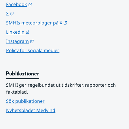
Länk till annan webbplats.
Facebook
Länk till annan webbplats.
X
Länk till annan webbplats.
SMHIs meteorologer på X
Länk till annan webbplats.
Linkedin
Länk till annan webbplats.
Instagram
Policy för sociala medier
Publikationer
SMHI ger regelbundet ut tidskrifter, rapporter och 
faktablad.
Sök publikationer
Nyhetsbladet Medvind