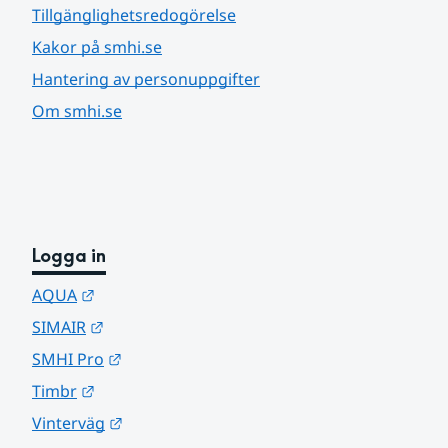
Tillgänglighetsredogörelse
Kakor på smhi.se
Hantering av personuppgifter
Om smhi.se
Logga in
Länk till annan webbplats.
AQUA
Länk till annan webbplats.
SIMAIR
Länk till annan webbplats.
SMHI Pro
Länk till annan webbplats.
Timbr
Länk till annan webbplats.
Vinterväg