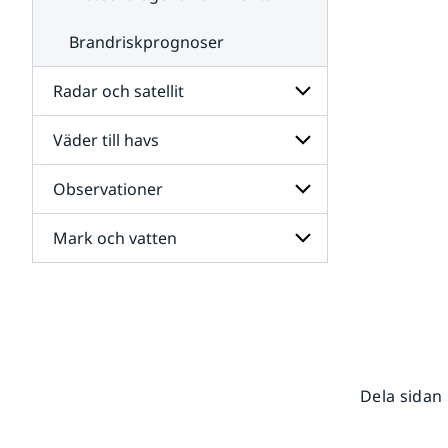
Brandriskprognoser
Radar och satellit
Väder till havs
Undersidor
för
Radar
Observationer
Undersidor
och
för
satellit
Väder
Mark och vatten
Undersidor
till
för
havs
Observationer
Undersidor
för
Mark
och
vatten
Dela sidan