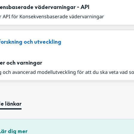
ensbaserade vädervarningar - API
r API för Konsekvensbaserade vädervarningar
Forskning och utveckling
er och varningar
 och avancerad modellutveckling för att du ska veta vad s
e länkar
Lär dig mer