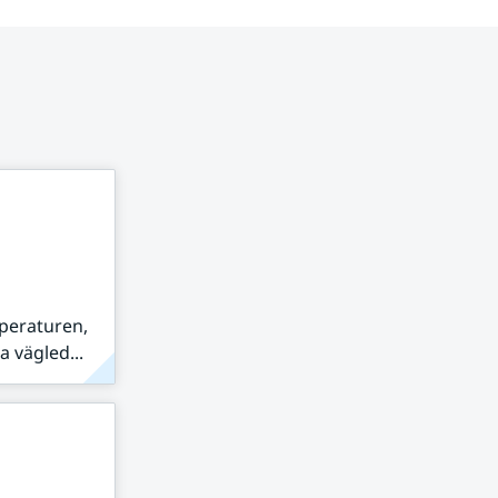
peraturen,
 vägled...