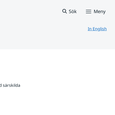
Sök
Meny
In English
 särskilda 