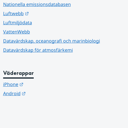
Nationella emissionsdatabasen
Länk till annan webbplats.
Luftwebb
Luftmiljödata
VattenWebb
Datavärdskap, oceanografi och marinbiologi
Datavärdskap för atmosfärkemi
Väderappar
Länk till annan webbplats.
iPhone
Länk till annan webbplats.
Android