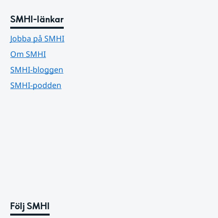
SMHI-länkar
Jobba på SMHI
Om SMHI
SMHI-bloggen
SMHI-podden
Följ SMHI