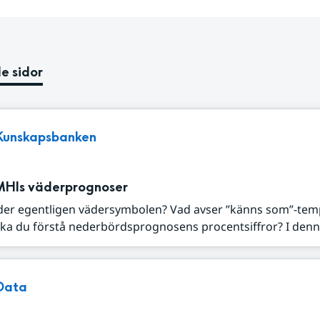
e sidor
Kunskapsbanken
MHIs väderprognoser
der egentligen vädersymbolen? Vad avser ”känns som”-tem
ka du förstå nederbördsprognosens procentsiffror? I denna
Data