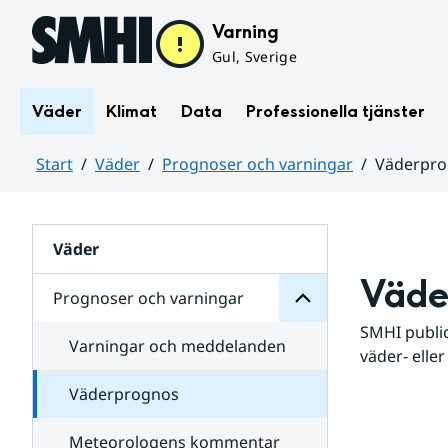
Hoppa till sidans innehåll
Varning
Gul, Sverige
Väder
Klimat
Data
Professionella tjänster
Start
Väder
Prognoser och varningar
Väderpr
varningar
och
Huvudinnehåll
Prognoser
för
Undersidor
Väder
Väde
Prognoser och varningar
SMHI public
Varningar och meddelanden
väder- eller
Väderprognos
Meteorologens kommentar