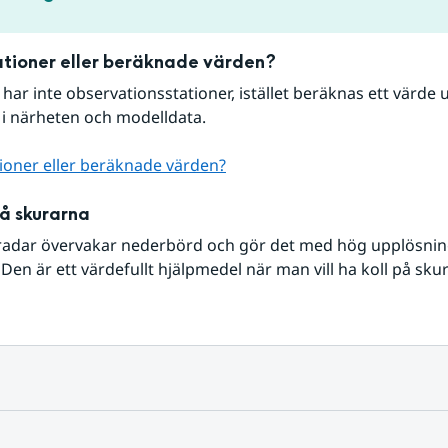
tioner eller beräknade värden?
r har inte observationsstationer, istället beräknas ett värde u
 i närheten och modelldata.
ioner eller beräknade värden?
på skurarna
radar övervakar nederbörd och gör det med hög upplösning 
Den är ett värdefullt hjälpmedel när man vill ha koll på sku