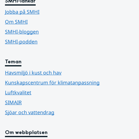
SMHI-länkar
Jobba på SMHI
Om SMHI
SMHI-bloggen
SMHI-podden
Teman
Havsmiljö i kust och hav
Kunskapscentrum för klimatanpassning
Luftkvalitet
SIMAIR
Sjöar och vattendrag
Om webbplatsen