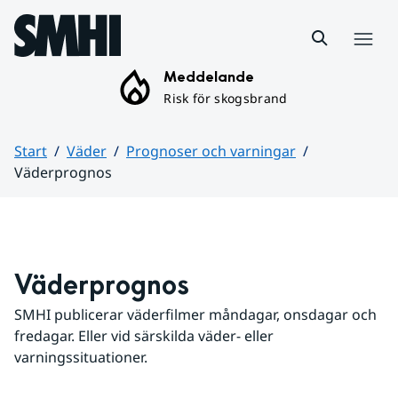
Hoppa till sidans innehåll
Meny
Meddelande
Risk för skogsbrand
Start
Väder
Prognoser och varningar
Väderprognos
Huvudinnehåll
Väderprognos
SMHI publicerar väderfilmer måndagar, onsdagar och 
fredagar. Eller vid särskilda väder- eller 
varningssituationer.