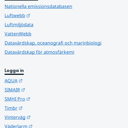
Nationella emissionsdatabasen
Länk till annan webbplats.
Luftwebb
Luftmiljödata
VattenWebb
Datavärdskap, oceanografi och marinbiologi
Datavärdskap för atmosfärkemi
Logga in
Länk till annan webbplats.
AQUA
Länk till annan webbplats.
SIMAIR
Länk till annan webbplats.
SMHI Pro
Länk till annan webbplats.
Timbr
Länk till annan webbplats.
Vinterväg
Länk till annan webbplats.
Väderlarm