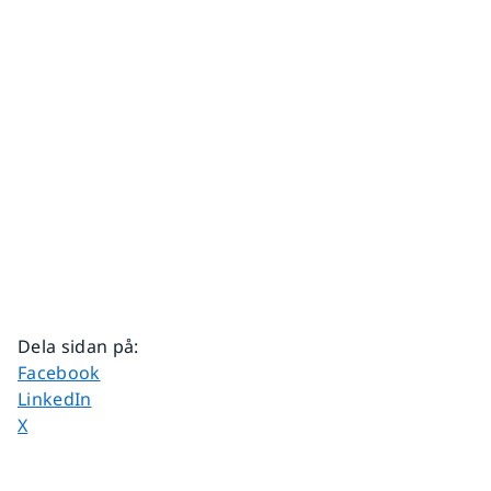
Dela sidan på
:
Dela sidan på
Facebook
Dela sidan på
LinkedIn
Dela sidan på
X