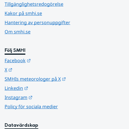
Tillgänglighetsredogörelse
Kakor på smhi.se
Hantering av personuppgifter
Om smhi.se
Följ SMHI
Länk till annan webbplats.
Facebook
Länk till annan webbplats.
X
Länk till annan webbplats.
SMHIs meteorologer på X
Länk till annan webbplats.
Linkedin
Länk till annan webbplats.
Instagram
Policy för sociala medier
Datavärdskap