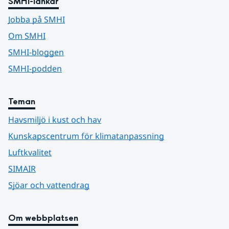
SMHI-länkar
Jobba på SMHI
Om SMHI
SMHI-bloggen
SMHI-podden
Teman
Havsmiljö i kust och hav
Kunskapscentrum för klimatanpassning
Luftkvalitet
SIMAIR
Sjöar och vattendrag
Om webbplatsen