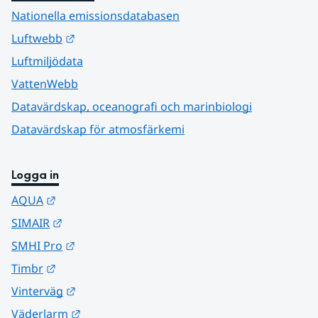
Nationella emissionsdatabasen
Länk till annan webbplats.
Luftwebb
Luftmiljödata
VattenWebb
Datavärdskap, oceanografi och marinbiologi
Datavärdskap för atmosfärkemi
Logga in
Länk till annan webbplats.
AQUA
Länk till annan webbplats.
SIMAIR
Länk till annan webbplats.
SMHI Pro
Länk till annan webbplats.
Timbr
Länk till annan webbplats.
Vinterväg
Länk till annan webbplats.
Väderlarm