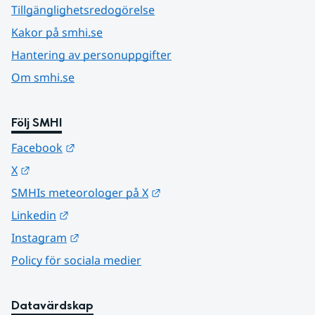
Tillgänglighetsredogörelse
Kakor på smhi.se
Hantering av personuppgifter
Om smhi.se
Följ SMHI
Länk till annan webbplats.
Facebook
Länk till annan webbplats.
X
Länk till annan webbplats.
SMHIs meteorologer på X
Länk till annan webbplats.
Linkedin
Länk till annan webbplats.
Instagram
Policy för sociala medier
Datavärdskap