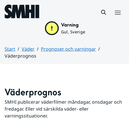
Hoppa till sidans innehåll
Meny
Varning
Gul, Sverige
Start
Väder
Prognoser och varningar
Väderprognos
Huvudinnehåll
Väderprognos
SMHI publicerar väderfilmer måndagar, onsdagar och 
fredagar. Eller vid särskilda väder- eller 
varningssituationer.