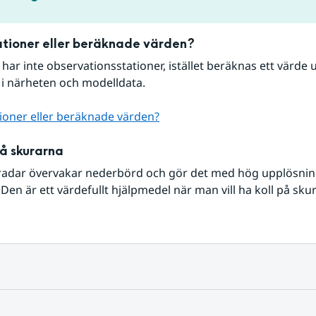
tioner eller beräknade värden?
r har inte observationsstationer, istället beräknas ett värde u
 i närheten och modelldata.
ioner eller beräknade värden?
på skurarna
radar övervakar nederbörd och gör det med hög upplösning 
Den är ett värdefullt hjälpmedel när man vill ha koll på sku