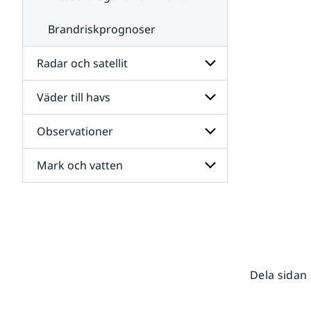
Brandriskprognoser
Radar och satellit
Väder till havs
Undersidor
för
Radar
Observationer
Undersidor
och
för
satellit
Väder
Mark och vatten
Undersidor
till
för
havs
Observationer
Undersidor
för
Mark
och
vatten
Dela sidan