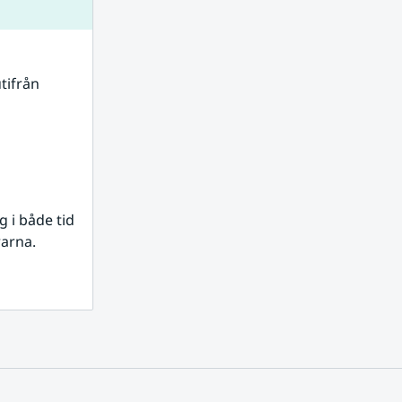
tifrån 
i både tid 
rarna.