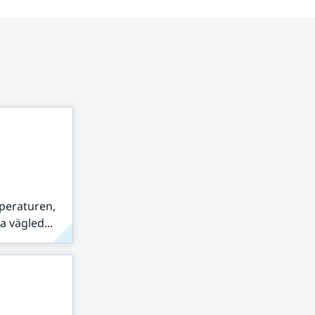
peraturen,
 vägled...