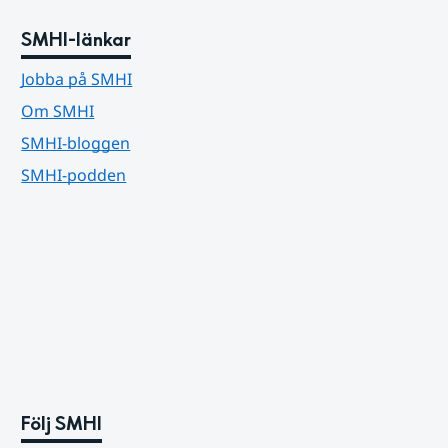
SMHI-länkar
Jobba på SMHI
Om SMHI
SMHI-bloggen
SMHI-podden
Följ SMHI