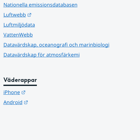
Nationella emissionsdatabasen
Länk till annan webbplats.
Luftwebb
Luftmiljödata
VattenWebb
Datavärdskap, oceanografi och marinbiologi
Datavärdskap för atmosfärkemi
Väderappar
Länk till annan webbplats.
iPhone
Länk till annan webbplats.
Android