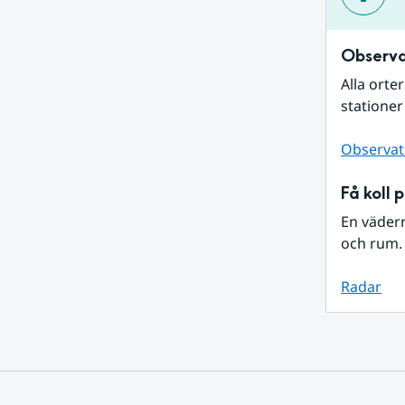
Observa
Alla orte
stationer
Observat
Få koll 
En väder
och rum. 
Radar