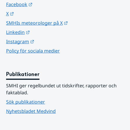
Länk till annan webbplats.
Facebook
Länk till annan webbplats.
X
Länk till annan webbplats.
SMHIs meteorologer på X
Länk till annan webbplats.
Linkedin
Länk till annan webbplats.
Instagram
Policy för sociala medier
Publikationer
SMHI ger regelbundet ut tidskrifter, rapporter och 
faktablad.
Sök publikationer
Nyhetsbladet Medvind