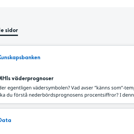
e sidor
Kunskapsbanken
MHIs väderprognoser
der egentligen vädersymbolen? Vad avser ”känns som”-tem
ka du förstå nederbördsprognosens procentsiffror? I denna
Data