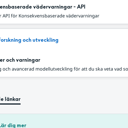
ensbaserade vädervarningar - API
r API för Konsekvensbaserade vädervarningar
Forskning och utveckling
er och varningar
 och avancerad modellutveckling för att du ska veta vad s
e länkar
Lär dig mer