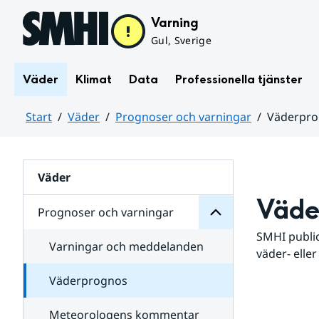
Hoppa till sidans innehåll
Varning
Gul, Sverige
Väder
Klimat
Data
Professionella tjänster
Start
Väder
Prognoser och varningar
Väderpr
varningar
och
Huvudinnehåll
Prognoser
för
Undersidor
Väder
Väde
Prognoser och varningar
SMHI public
Varningar och meddelanden
väder- eller
Väderprognos
Meteorologens kommentar