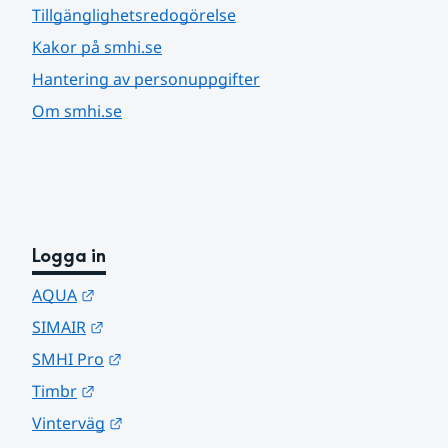
Tillgänglighetsredogörelse
Kakor på smhi.se
Hantering av personuppgifter
Om smhi.se
Logga in
Länk till annan webbplats.
AQUA
Länk till annan webbplats.
SIMAIR
Länk till annan webbplats.
SMHI Pro
Länk till annan webbplats.
Timbr
Länk till annan webbplats.
Vinterväg