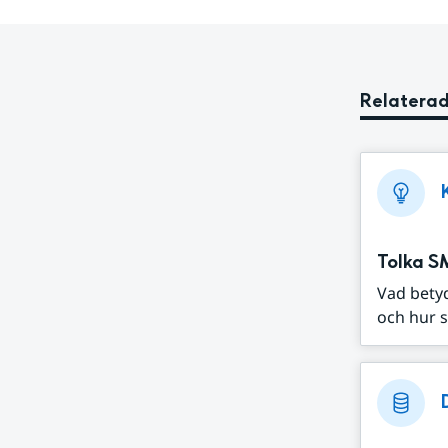
Relaterad
Tolka S
Vad bety
och hur s