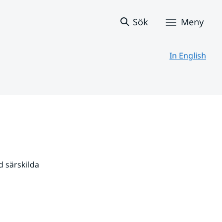
Sök
Meny
In English
 särskilda 