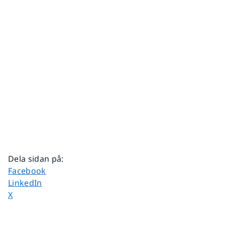
Dela sidan på
:
Dela sidan på
Facebook
Dela sidan på
LinkedIn
Dela sidan på
X