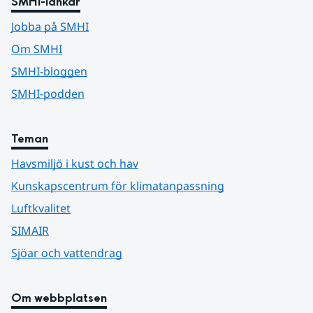
SMHI-länkar
Jobba på SMHI
Om SMHI
SMHI-bloggen
SMHI-podden
Teman
Havsmiljö i kust och hav
Kunskapscentrum för klimatanpassning
Luftkvalitet
SIMAIR
Sjöar och vattendrag
Om webbplatsen