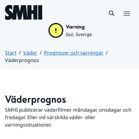
Hoppa till sidans innehåll
Meny
Varning
Gul, Sverige
Start
Väder
Prognoser och varningar
Väderprognos
Huvudinnehåll
Väderprognos
SMHI publicerar väderfilmer måndagar, onsdagar och 
fredagar. Eller vid särskilda väder- eller 
varningssituationer.