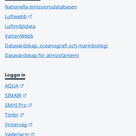
Nationella emissionsdatabasen
Länk till annan webbplats.
Luftwebb
Luftmiljödata
VattenWebb
Datavärdskap, oceanografi och marinbiologi
Datavärdskap för atmosfärkemi
Logga in
Länk till annan webbplats.
AQUA
Länk till annan webbplats.
SIMAIR
Länk till annan webbplats.
SMHI Pro
Länk till annan webbplats.
Timbr
Länk till annan webbplats.
Vinterväg
Länk till annan webbplats.
Väderlarm