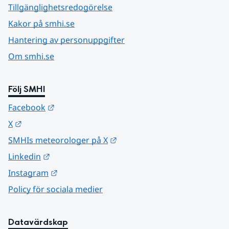
Tillgänglighetsredogörelse
Kakor på smhi.se
Hantering av personuppgifter
Om smhi.se
Följ SMHI
Länk till annan webbplats.
Facebook
Länk till annan webbplats.
X
Länk till annan webbplats.
SMHIs meteorologer på X
Länk till annan webbplats.
Linkedin
Länk till annan webbplats.
Instagram
Policy för sociala medier
Datavärdskap