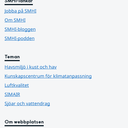
SMHI-länkar
Jobba på SMHI
Om SMHI
SMHI-bloggen
SMHI-podden
Teman
Havsmiljö i kust och hav
Kunskapscentrum för klimatanpassning
Luftkvalitet
SIMAIR
Sjöar och vattendrag
Om webbplatsen