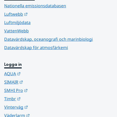
Nationella emissionsdatabasen
Länk till annan webbplats.
Luftwebb
Luftmiljödata
VattenWebb
Datavärdskap, oceanografi och marinbiologi
Datavärdskap för atmosfärkemi
Logga in
Länk till annan webbplats.
AQUA
Länk till annan webbplats.
SIMAIR
Länk till annan webbplats.
SMHI Pro
Länk till annan webbplats.
Timbr
Länk till annan webbplats.
Vinterväg
Länk till annan webbplats.
Väderlarm