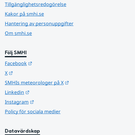
Tillgänglighetsredogörelse
Kakor på smhi.se
Hantering av personuppgifter
Om smhi.se
Följ SMHI
Länk till annan webbplats.
Facebook
Länk till annan webbplats.
X
Länk till annan webbplats.
SMHIs meteorologer på X
Länk till annan webbplats.
Linkedin
Länk till annan webbplats.
Instagram
Policy för sociala medier
Datavärdskap