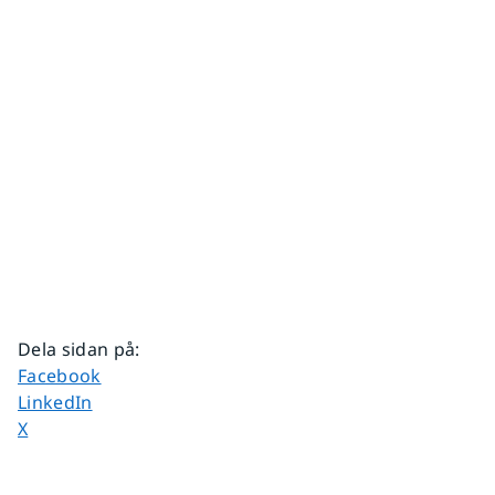
Dela sidan på
:
Dela sidan på
Facebook
Dela sidan på
LinkedIn
Dela sidan på
X