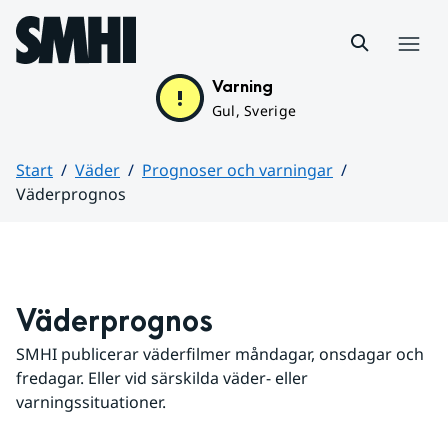
Hoppa till sidans innehåll
Meny
Varning
Gul, Sverige
Start
Väder
Prognoser och varningar
Väderprognos
Huvudinnehåll
Väderprognos
SMHI publicerar väderfilmer måndagar, onsdagar och 
fredagar. Eller vid särskilda väder- eller 
varningssituationer.